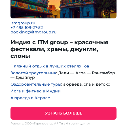
itmgroup.ru
+7 495 109-27-52
booking@itmgroup.ru
Индия с ITM group – красочные
фестивали, храмы, джунгли,
слоны
Пляжный отдых в лучших отелях Гоа
Золотой треугольник
: Дели — Агра — Рантамбор
— Джайпур
Оздоровительные туры
: аюрведа, спа и детокс
Йога и фитнес в Индии
Аюрведа в Керале
УЗНАТЬ БОЛЬШЕ
Реклама: ООО «Туроператор Ай Ти эМ групп-Центр»