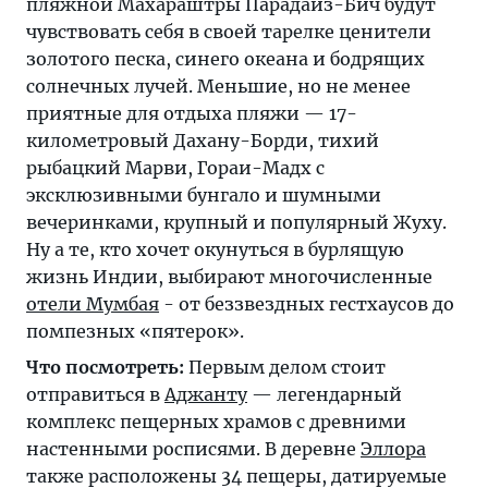
пляжной Махараштры Парадайз-Бич будут
чувствовать себя в своей тарелке ценители
золотого песка, синего океана и бодрящих
солнечных лучей. Меньшие, но не менее
приятные для отдыха пляжи — 17-
километровый Дахану-Борди, тихий
рыбацкий Марви, Гораи-Мадх с
эксклюзивными бунгало и шумными
вечеринками, крупный и популярный Жуху.
Ну а те, кто хочет окунуться в бурлящую
жизнь Индии, выбирают многочисленные
отели Мумбая
- от беззвездных гестхаусов до
помпезных «пятерок».
Что посмотреть:
Первым делом стоит
отправиться в
Аджанту
— легендарный
комплекс пещерных храмов с древними
настенными росписями. В деревне
Эллора
также расположены 34 пещеры, датируемые