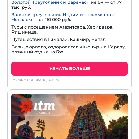
Золотой Треугольник и Варанаси
на 8н — от 77
тыс. руб.
Золотой треугольник Индии и знакомство с
Непалом
— от 110 000 руб.
Туры с посещением Амритсара, Харидвара,
Ришикеша.
Путешествия в Гималаи, Кашмир, Непал.
Визы, аюрведа, оздоровительные туры в Кералу,
пляжный отдых на Гоа.
УЗНАТЬ БОЛЬШЕ
Реклама: ООО «ВАНД ВОЯЖ»