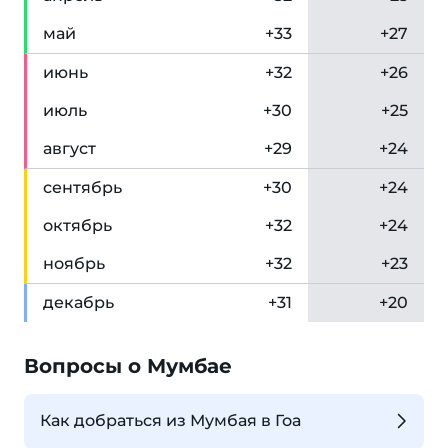
май
+33
+27
июн
ь
+32
+26
июл
ь
+30
+25
авг
уст
+29
+24
сен
тябрь
+30
+24
окт
ябрь
+32
+24
ноя
брь
+32
+23
дек
абрь
+31
+20
Вопросы о Мумбае
Как добраться из Мумбая в Гоа