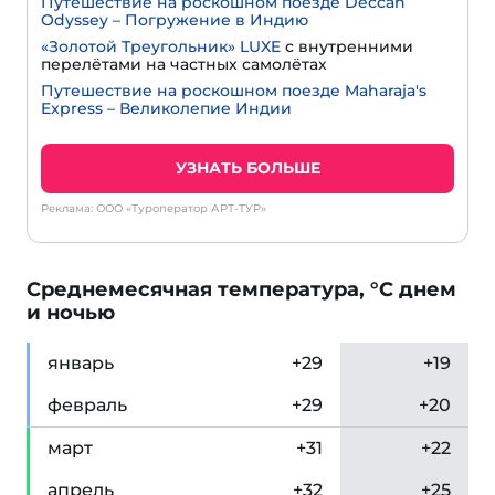
Путешествие на роскошном поезде Deccan
Odyssey – Погружение в Индию
«Золотой Треугольник» LUXE
с внутренними
перелётами на частных самолётах
Путешествие на роскошном поезде Maharaja's
Express – Великолепие Индии
УЗНАТЬ БОЛЬШЕ
Реклама: ООО «Туроператор АРТ-ТУР»
Cреднемесячная температура, °C днем
и ночью
янв
арь
+29
+19
фев
раль
+29
+20
мар
т
+31
+22
апр
ель
+32
+25