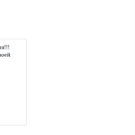
я!!!
воей