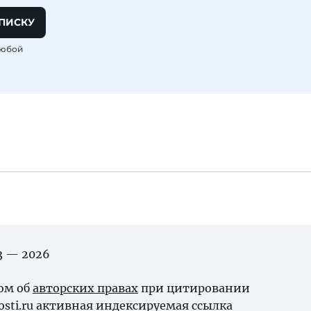
ПИСКУ
любой
03 — 2026
ном об
авторских правах
при цитировании
osti.ru активная индексируемая ссылка