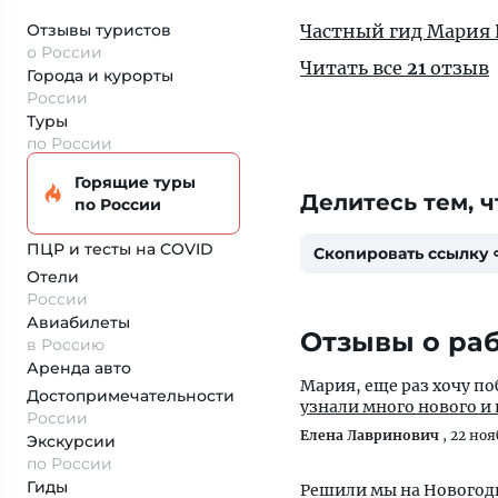
Отзывы туристов
Частный гид Мария
о России
Читать все
21
отзыв
Города и курорты
России
Туры
по России
Горящие туры
Делитесь тем, ч
по России
ПЦР и тесты на COVID
Скопировать ссылку
Отели
России
Авиабилеты
Отзывы о ра
в Россию
Аренда авто
Мария, еще раз хочу по
Достопримеча­тельности
узнали много нового и 
России
Елена Лавринович
,
22 ноя
Экскурсии
по России
Гиды
Решили мы на Новогодн