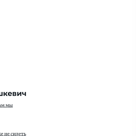
шкевич
ам мы
е не сидеть