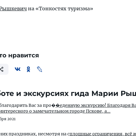
 Рышкевич
на «Тонкостях туризма»
то нравится
боте и экскурсиях гида Марии Ры
благодарить Вас за про�
�еденную экскурсию! Благодаря В
интересного о замечательном городе Пскове, а...
бря 2021
их праздниках, несмотря на с
плошные ограничения, всё ж