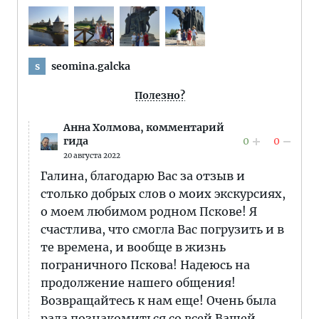
seomina.galcka
s
Полезно?
Анна Холмова,
комментарий
0
0
гида
20 августа 2022
Галина, благодарю Вас за отзыв и
столько добрых слов о моих экскурсиях,
о моем любимом родном Пскове! Я
счастлива, что смогла Вас погрузить и в
те времена, и вообще в жизнь
пограничного Пскова! Надеюсь на
продолжение нашего общения!
Возвращайтесь к нам еще! Очень была
рада познакомиться со всей Вашей