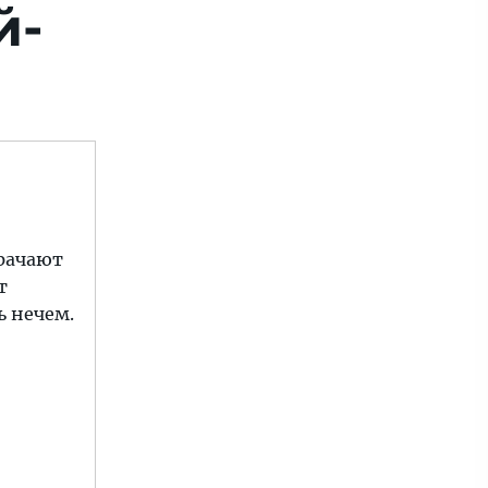
й-
мрачают
т
ь нечем.