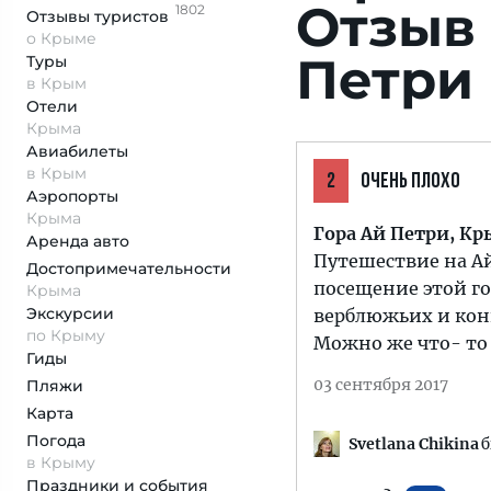
Отзыв 
1802
Отзывы
туристов
о Крыме
Петри
Туры
в Крым
Отели
Крыма
Авиабилеты
в Крым
2
ОЧЕНЬ ПЛОХО
Аэропорты
Крыма
Гора Ай Петри, К
Аренда авто
Путешествие на А
Достопримеча­тельности
посещение этой го
Крыма
Экскурсии
верблюжьих и кон
по Крыму
Можно же что- то 
Гиды
03 сентября 2017
Пляжи
Карта
Погода
Svetlana Chikina
б
в Крыму
Праздники и события