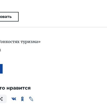
овать
Тонкостях туризма»
а
то нравится