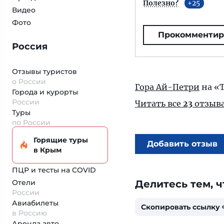
Полезно?
25
Видео
Фото
Прокомментир
Россия
Отзывы туристов
о России
Гора Ай-Петри
на «
Города и курорты
России
Читать все
23
отзыв
Туры
по России
Горящие туры
Добавить отзыв
в Крым
ПЦР и тесты на COVID
Отели
Делитесь тем, ч
России
Авиабилеты
Скопировать ссылку
в Россию
Аренда авто