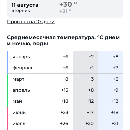
+30 °
11 августа
вторник
+21 °
Прогноз на 10 дней
Cреднемесячная температура, °C днем
и ночью, воды
янв
арь
+6
+2
+8
фев
раль
+6
+1
+7
мар
т
+8
+3
+8
апр
ель
+13
+8
+9
май
+18
+12
+13
июн
ь
+23
+17
+18
июл
ь
+26
+20
+21