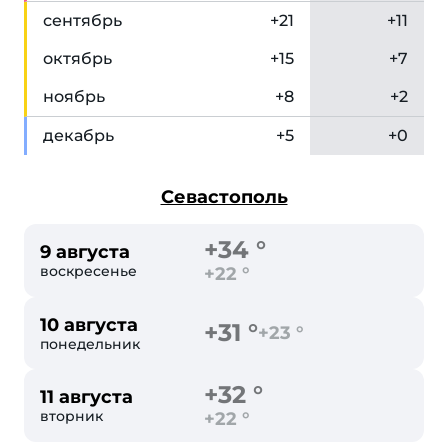
сен
тябрь
+21
+11
окт
ябрь
+15
+7
ноя
брь
+8
+2
дек
абрь
+5
+0
Севастополь
+34 °
9 августа
воскресенье
+22 °
10 августа
+31 °
+23 °
понедельник
+32 °
11 августа
вторник
+22 °