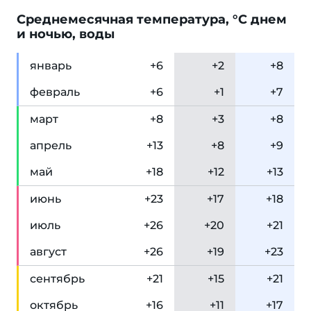
Cреднемесячная температура, °C днем
и ночью, воды
янв
арь
+6
+2
+8
фев
раль
+6
+1
+7
мар
т
+8
+3
+8
апр
ель
+13
+8
+9
май
+18
+12
+13
июн
ь
+23
+17
+18
июл
ь
+26
+20
+21
авг
уст
+26
+19
+23
сен
тябрь
+21
+15
+21
окт
ябрь
+16
+11
+17