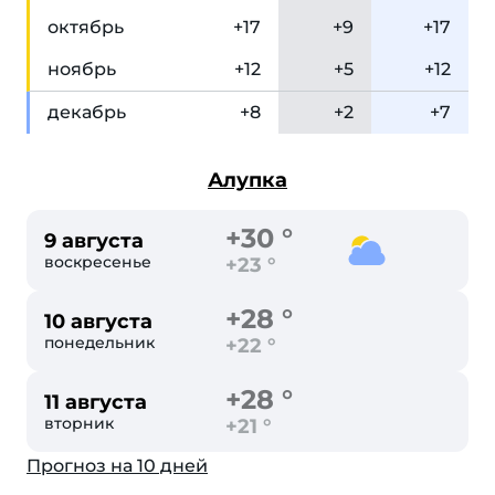
окт
ябрь
+17
+9
+17
ноя
брь
+12
+5
+12
дек
абрь
+8
+2
+7
Алупка
+30 °
9 августа
воскресенье
+23 °
+28 °
10 августа
понедельник
+22 °
+28 °
11 августа
вторник
+21 °
Прогноз на 10 дней