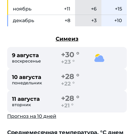
ноя
брь
+11
+6
+15
дек
абрь
+8
+3
+10
Симеиз
+30 °
9 августа
воскресенье
+23 °
+28 °
10 августа
понедельник
+22 °
+28 °
11 августа
вторник
+21 °
Прогноз на 10 дней
Cреднемесячная температура, °C днем