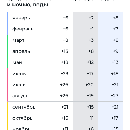
и ночью, воды
янв
арь
+6
+2
+8
фев
раль
+6
+1
+7
мар
т
+8
+3
+8
апр
ель
+13
+8
+9
май
+18
+12
+13
июн
ь
+23
+17
+18
июл
ь
+26
+20
+21
авг
уст
+26
+19
+23
сен
тябрь
+21
+15
+21
окт
ябрь
+16
+11
+17
ноя
брь
+11
+6
+15