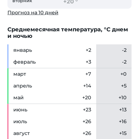
вторник
+20 °
Прогноз на 10 дней
Cреднемесячная температура, °C днем
и ночью
янв
арь
+2
-2
фев
раль
+3
-2
мар
т
+7
+0
апр
ель
+14
+5
май
+20
+10
июн
ь
+23
+13
июл
ь
+26
+16
авг
уст
+26
+15