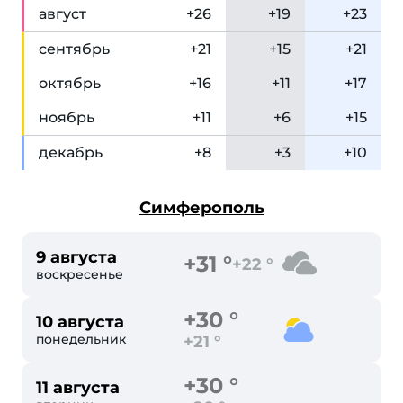
авг
уст
+26
+19
+23
сен
тябрь
+21
+15
+21
окт
ябрь
+16
+11
+17
ноя
брь
+11
+6
+15
дек
абрь
+8
+3
+10
Симферополь
9 августа
+31 °
+22 °
воскресенье
+30 °
10 августа
понедельник
+21 °
+30 °
11 августа