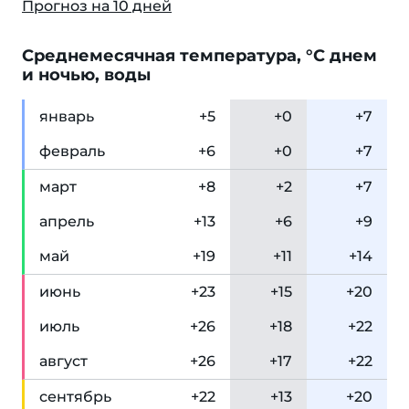
Прогноз на 10 дней
Cреднемесячная температура, °C днем
и ночью, воды
янв
арь
+5
+0
+7
фев
раль
+6
+0
+7
мар
т
+8
+2
+7
апр
ель
+13
+6
+9
май
+19
+11
+14
июн
ь
+23
+15
+20
июл
ь
+26
+18
+22
авг
уст
+26
+17
+22
сен
тябрь
+22
+13
+20