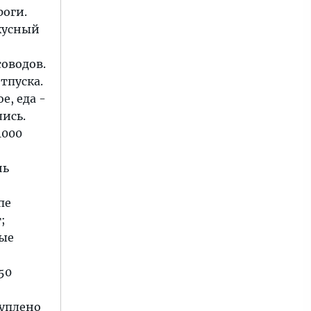
роги.
кусный
соводов.
тпуска.
е, еда -
лись.
1000
нь
пе
;
ные
50
куплено