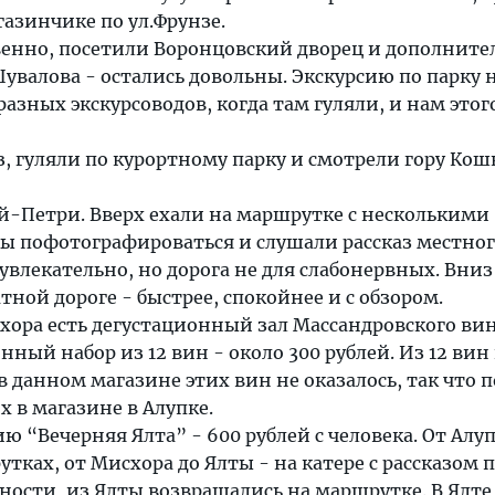
азинчике по ул.Фрунзе.
венно, посетили Воронцовский дворец и дополните
увалова - остались довольны. Экскурсию по парку н
разных экскурсоводов, когда там гуляли, и нам этог
, гуляли по курортному парку и смотрели гору Кошк
й-Петри. Вверх ехали на маршрутке с несколькими
бы пофотографироваться и слушали рассказ местно
увлекательно, но дорога не для слабонервных. Вниз
тной дороге - быстрее, спокойнее и с обзором.
хора есть дегустационный зал Массандровского ви
нный набор из 12 вин - около 300 рублей. Из 12 вин
 в данном магазине этих вин не оказалось, так что 
х в магазине в Алупке.
ю “Вечерняя Ялта” - 600 рублей с человека. От Алу
тках, от Мисхора до Ялты - на катере с рассказом 
ости, из Ялты возвращались на маршрутке. В Ялте