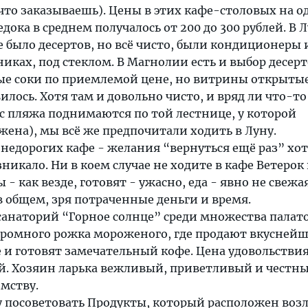
что заказываешь). Цены в этих кафе-столовых на 
едока в среднем получалось от 200 до 300 рублей. В 
е было десертов, но всё чисто, были кондиционеры 
никах, под стеклом. В Магнолии есть и выбор десерт
е соки по приемлемой цене, но витрины открытые
илось. Хотя там и довольно чисто, и вряд ли что-то
с пляжа поднимаются по той лестнице, у которой
ена), мы всё же предпочитали ходить в Луну.
 недорогих кафе - желания “вернуться ещё раз” хот
никало. Ни в коем случае не ходите в кафе Ветерок
- как везде, готовят - ужасно, еда - явно не свежая
 общем, зря потраченные деньги и время.
санаторий “Горное солнце” среди множества палато
огромного рожка мороженого, где продают вкуснейш
и готовят замечательный кофе. Цена удовольствия
ей. Хозяин ларька вежливый, приветливый и честн
мству.
у посоветовать Продукты, который расположен воз