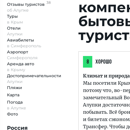
компе
38
Отзывы
туристов
об Алупке
бытов
Туры
в Крым
Отели
турист
Алупки
Авиабилеты
в Симферополь
Аэропорт
Симферополя
8
ХОРОШО
Аренда авто
в Крыму
Климат и природ
Достопримеча­тельности
Алупки
Мы посетили Крым 
Пляжи
потому что, во-пе
Карта
замечательный Вор
Погода
Алупки достаточно
в Алупке
побывать. Всё бро
Фото
и билетах сэконом
Трансфер. Чтобы д
Россия