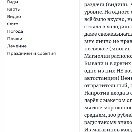
Гиды
раздачи (видишь, 
Карты
уровне. На одного 
Видео
всё было вкусно, н
Фото
стояла в холодиль
Погода
даже свежевыжаты
Пляжи
мне лично не нрав
Лечение
несвежее (многие 
Праздники и события
Магнолия располож
Бывали и в других
одно из них НЕ воз
автостанции! Цены 
отвратительный, в
Напротив входа в 
ларёк с макетом 
мягкое мороженое 
среднем, 100 рубл
рады такому знако
Из магазинов мог