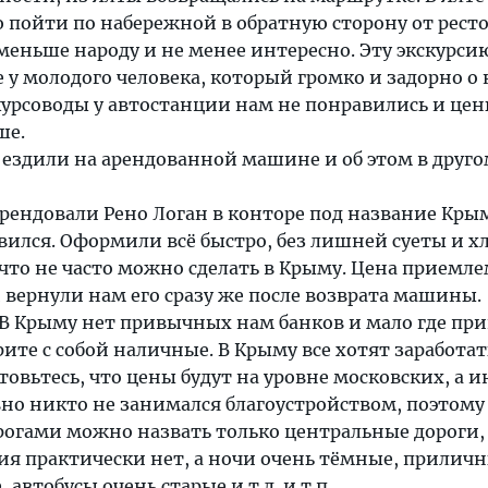
ю пойти по набережной в обратную сторону от рест
 меньше народу и не менее интересно. Эту экскурси
 у молодого человека, который громко и задорно о
курсоводы у автостанции нам не понравились и цен
ше.
 ездили на арендованной машине и об этом в друг
рендовали Рено Логан в конторе под название Кры
ился. Оформили всё быстро, без лишней суеты и х
что не часто можно сделать в Крыму. Цена приемле
 вернули нам его сразу же после возврата машины.
 В Крыму нет привычных нам банков и мало где п
рите с собой наличные. В Крыму все хотят заработат
товьтесь, что цены будут на уровне московских, а и
но никто не занимался благоустройством, поэтому
орогами можно назвать только центральные дороги,
ия практически нет, а ночи очень тёмные, прилич
 автобусы очень старые и т.д. и т.п.