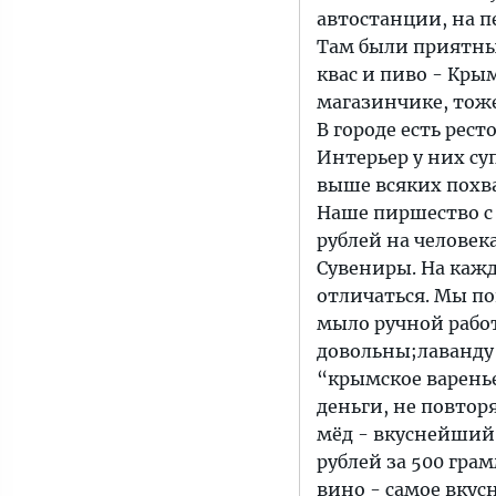
автостанции, на п
Там были приятны
квас и пиво - Кры
магазинчике, тоже
В городе есть рес
Интерьер у них су
выше всяких похва
Наше пиршество с
рублей на человека
Сувениры. На кажд
отличаться. Мы по
мыло ручной работ
довольны;лаванду 
“крымское варенье
деньги, не повтор
мёд - вкуснейший,
рублей за 500 грам
вино - самое вкус