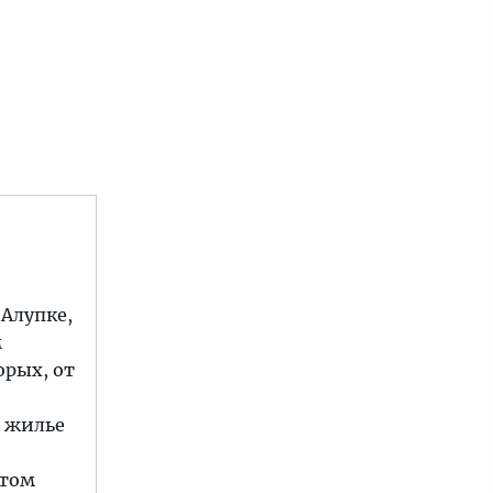
 Алупке,
м
орых, от
а жилье
отом