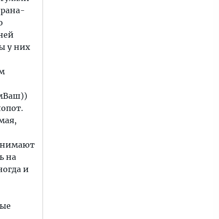
орана-
ю
 ней
ы у них
ом
мВаш))
лопот.
мая,
ринимают
ь на
ногда и
ные