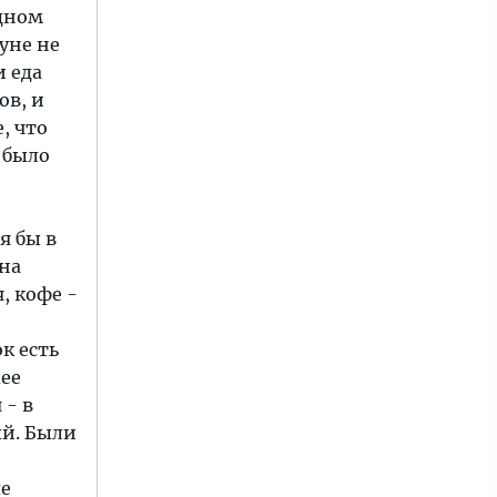
одном
Луне не
и еда
ов, и
, что
 было
я бы в
 на
, кофе -
к есть
ее
 - в
ый. Были
ле