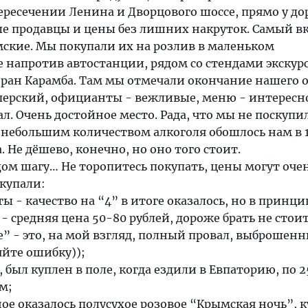
ересечении Ленина и Дворцового шоссе, прямо у до
е продавцы и цены без лишних накруток. Самый в
мские. Мы покупали их на розлив в маленьком
 напротив автостанции, рядом со стендами экскур
торан Карамба. Там мы отмечали окончание нашего о
перский, официанты - вежливые, меню - интересно
л. Очень достойное место. Рада, что мы не поскупи
 небольшим количеством алкоголя обошлось нам в 
. Не дёшево, конечно, но оно того стоит.
ом шагу… Не торопитесь покупать, цены могут оче
купали:
ы - качество на “4” в итоге оказалось, но в принци
- средняя цена 50-80 рублей, дороже брать не стоит
” - это, на мой взгляд, полный провал, выброшен
яйте ошибку));
 был куплен в поле, когда ездили в Евпаторию, по 2
м;
ное оказалось полусухое розовое “Крымская ночь”, 