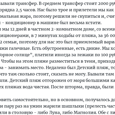
зывали трансфер. В среднем трансфер стоит 2000 ру
рядка 2,5 часов. Нас было трое и прилетели мы как 
омальная жара, поэтому решили не скупиться и, счи
 - кондиционер в машине был весьма кстати.
 мы 12 дней в частном 2-комнатном доме, со всем
иционерами, в 7 минутах ходьбы от пляжа, за 36 0
 2 семьи, поэтому для нас это был приемлемый вари
яжи галечные. Есть обустроенные, есть дикие. Мы х
орное солнце”, платили иногда за лежаки по 100 ру
. Чтобы на этом пляже разместиться в тени, приход
тра - занимать место. Недалеко был Детский пляж, т
что там сколько стоит, сказать не могу. Бывали там
уляли. Детский пляж отгорожен от моря большими 
сех пляжах вода чистая. После шторма, правда, были
товить самостоятельно, но в основном, получалось д
 и пару раз на ужин жарили шашлыки (прелесть ча
или в столовую - либо Луна, либо Магнолия. Обе с 