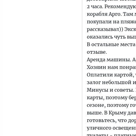
2 часа. Рекоменду
корабля Арго. Там
покупали на пляже
рассказывал)) Экс
оказались чуть вы
В остальные места
отзыве.
Аренда машины. А
Хозяин нам понрав
Оплатили картой, 
залог небольшой и
Минусы и советы.
карты, поэтому бе
сезоне, поэтому го
выше. В Крыму дав
готовьтесь, что д
уличного освещен
туалеты - платные,