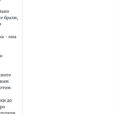
льно
е брали,
о
а - она
го
нного
 нам
потом
пки до
про
 гуляли