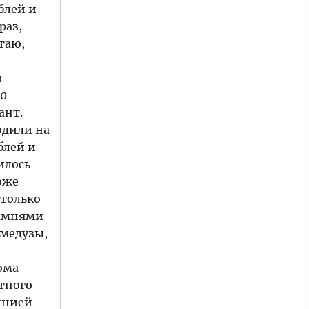
блей и
раз,
таю,
и
00
ант.
одили на
блей и
илось
оже
 только
камнями
 медузы,
ома
стного
линией