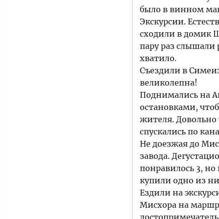
было в винном маг
Экскурсии. Естест
сходили в домик Ш
пару раз слышали 
хватило.
Съездили в Симеиз
великолепна!
Поднимались на А
остановками, что
жителя. Довольно 
спускались по кана
Не доезжая до Мис
завода. Дегустацио
понравилось 3, но
купили одно из ни
Ездили на экскурси
Мисхора на маршру
достопримечательн