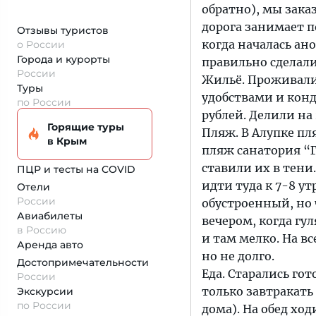
обратно), мы зака
дорога занимает по
Отзывы туристов
когда началась ан
о России
Города и курорты
правильно сделали
России
Жильё. Проживали
Туры
удобствами и конд
по России
рублей. Делили на
Горящие туры
Пляж. В Алупке пл
в Крым
пляж санатория “Г
ставили их в тени
ПЦР и тесты на COVID
идти туда к 7-8 у
Отели
России
обустроенный, но 
Авиабилеты
вечером, когда г
в Россию
и там мелко. На в
Аренда авто
но не долго.
Достопримеча­тельности
Еда. Старались го
России
только завтракать
Экскурсии
по России
дома). На обед ход