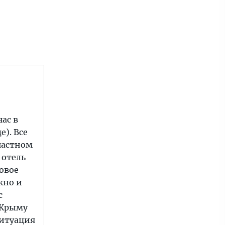
ас в
е). Все
 частном
 отель
овое
жно и
с
 Крыму
ситуация