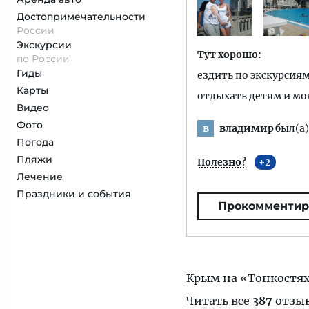
Достопримеча­тельности
России
Экскурсии
Тут хорошо:
по России
Гиды
ездить по экскурсия
Карты
отдыхать детям и м
Видео
Фото
владимир
был(а)
в
Погода
Пляжи
Полезно?
2
Лечение
Праздники и события
Прокомментир
Крым
на «Тонкостя
Читать все
387
отзы