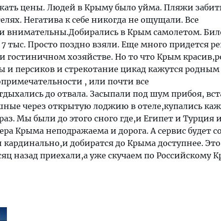
ижать цены. Людей в Крыму было уйма. Пляжи заби
елях. Негатива к себе никогда не ощущали. Все
и внимательны.Добирались в Крым самолетом. Бил
 7 тыс. Просто поздно взяли. Еще много придется р
 и гостиничном хозяйстве. Но то что Крым красив,
ы и персиков и стрекотание цикад кажутся родным
опримечательности , или почти все
дыхались до отвала. Засыпали под шум прибоя, вс
шные через открытую лоджию в отеле,купались ка
раз. Мы были до этого сного где,и Египет и Турция 
ра Крыма неподражаема и дорога. А сервис будет с
кардинально,и добиратся до Крыма доступнее. Это
сяц назад приехали,а уже скучаем по Российскому 