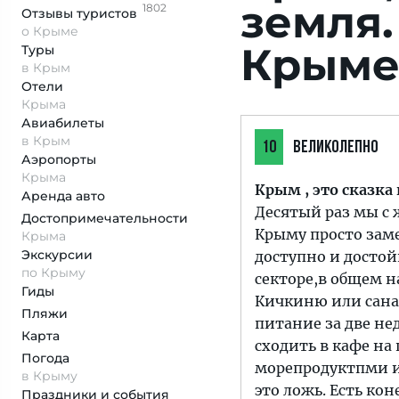
земля
1802
Отзывы
туристов
о Крыме
Крым
Туры
в Крым
Отели
Крыма
Авиабилеты
в Крым
10
ВЕЛИКОЛЕПНО
Аэропорты
Крыма
Крым , это сказка
Аренда авто
Десятый раз мы с 
Достопримеча­тельности
Крыму просто замеч
Крыма
Экскурсии
доступно и достой
по Крыму
секторе,в общем н
Гиды
Кичкиню или санат
Пляжи
питание за две не
Карта
сходить в кафе на
Погода
морепродуктпми и 
в Крыму
это ложь. Есть ко
Праздники и события