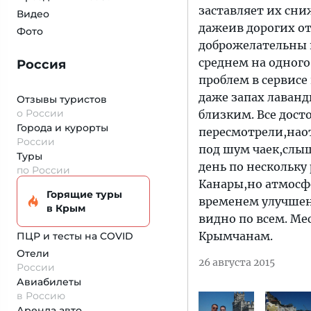
заставляет их сн
Видео
дажеив дорогих от
Фото
доброжелательны 
среднем на одного
Россия
проблем в сервисе
даже запах лаванд
Отзывы туристов
о России
близким. Все дост
Города и курорты
пересмотрели,наот
России
под шум чаек,слы
Туры
день по нескольку 
по России
Канары,но атмосфе
Горящие туры
временем улучшен 
в Крым
видно по всем. Ме
Крымчанам.
ПЦР и тесты на COVID
Отели
26 августа 2015
России
Авиабилеты
в Россию
Аренда авто