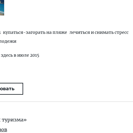
м
купаться-загорать на пляже
лечиться и снимать стресс
олодежи
 здесь в июле 2015
овать
х туризма»
вов