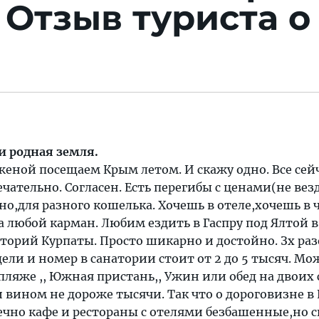
.
Отзыв туриста о
е
 и родная земля.
женой посещаем Крым летом. И скажу одно. Все сейч
ательно. Согласен. Есть перегибы с ценами(не везд
но,для разного кошелька. Хочешь в отеле,хочешь в
а любой карман. Любим ездить в Гаспру под Ялтой в
орий Курпаты. Просто шикарно и достойно. Зх раз
дели и номер в санатории стоит от 2 до 5 тысяч. Мо
 пляже ,, Южная пристань,, Ужин или обед на двоих 
вином не дороже тысячи. Так что о дороговизне в
нечно кафе и рестораны с отелями безбашенные,но 