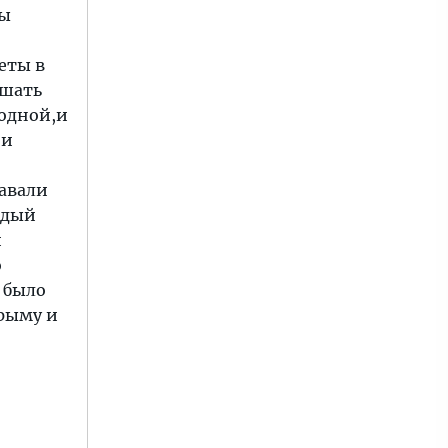
ты
еты в
ешать
родной,и
 и
тавали
ждый
и
о
 было
Крыму и