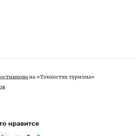
Постникова
на «Тонкостях туризма»
ов
то нравится