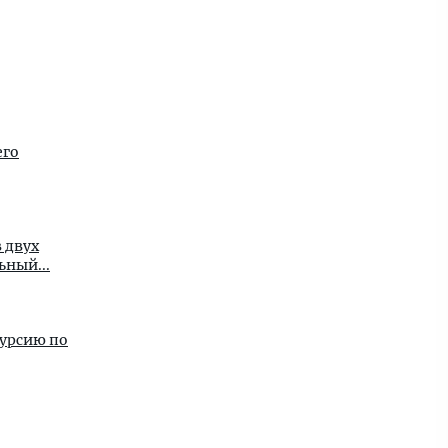
его
 двух
а. Оля -замечательный...
курсию по