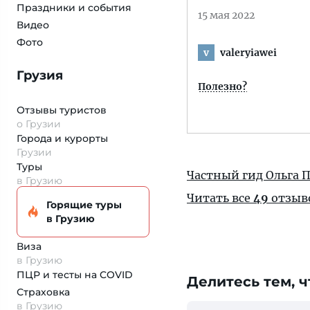
Праздники и события
15 мая 2022
Видео
Фото
valeryiawei
v
Грузия
Полезно?
Отзывы туристов
о Грузии
Города и курорты
Грузии
Туры
Частный гид Ольга 
в Грузию
Читать все
49
отзыв
Горящие туры
в Грузию
Виза
в Грузию
ПЦР и тесты на COVID
Делитесь тем, ч
Страховка
в Грузию