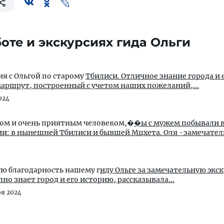
оте и экскурсиях гида Ольги
ия с Ольгой по старому
Тбилиси. Отличное знание города и 
аршрут, построенный с учетом наших пожеланий,...
024
дом и очень приятным человеком,�
�ы с мужем побывали в
древних столицах Грузии: в нынешней Тбилиси и бывшей Мцхет
ю благодарность нашему г
иду Ольге за замечательную экс
но знает город и его историю, рассказывала...
ря 2024