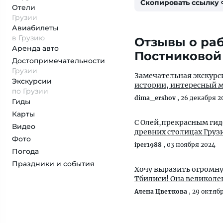
Скопировать ссылку
Отели
Грузии
Авиабилеты
в Грузию
Отзывы о раб
Аренда авто
Постниковой
Достопримеча­тельности
Грузии
Замечательная экскурс
Экскурсии
истории, интересный м
по Грузии
dima_ershov
,
26 декабря 2
Гиды
Карты
С Олей,прекрасным ги
Видео
Фото
iper1988
,
03 ноября 2024
Погода
Праздники и события
Хочу выразить огромну
Тбилиси! Она великолеп
Алена Цветкова
,
29 октяб