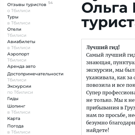
Ольга 
54
Отзывы
туристов
о Тбилиси
турист
Туры
в Тбилиси
Отели
Тбилиси
Авиабилеты
Лучший гид!
в Тбилиси
Аэропорт
Самый лучший гид,
Тбилиси
знающая, пунктуал
Аренда авто
экскурсии, мы был
Достопримеча­тельности
ухаживала, как за
Тбилиси
повозила и все пок
Экскурсии
по Тбилиси
Супер профессиона
Гиды
не только. Мы к н
Шопинг
прибывания в Груз
в Тбилиси
нам по просьбе, не
Карта
безумно благодарн
Погода
найдете!
в Тбилиси