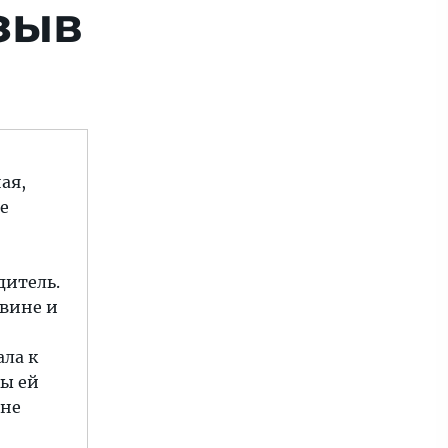
зыв
ая,
е
дитель.
 вине и
ала к
Мы ей
 не