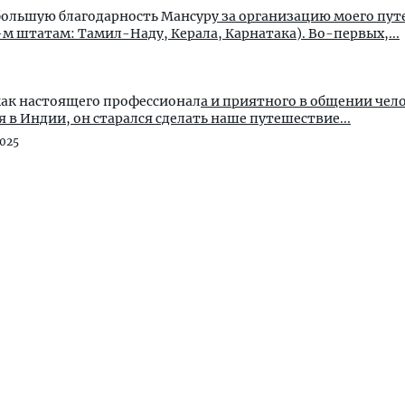
большую благодарность Мансур
у за организацию моего пу
м штатам: Тамил-Наду, Керала, Карнатака). Во-первых,...
как настоящего профессионал
а и приятного в общении чело
в Индии, он старался сделать наше путешествие...
025