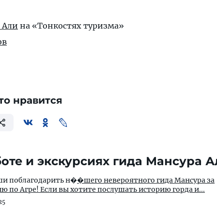
 Али
на «Тонкостях туризма»
ов
то нравится
оте и экскурсиях гида Мансура А
уши поблагодарить н�
�шего невероятного гида Мансура за
 по Агре! Если вы хотите послушать историю горда и...
25