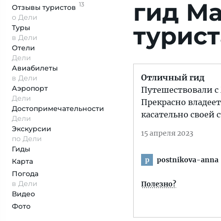
гид М
13
Отзывы
туристов
о Дели
турист
Туры
в Дели
Отели
Дели
Авиабилеты
Отличный гид
в Дели
Аэропорт
Путешествовали с 
Дели
Прекрасно владеет
Достопримеча­тельности
касательно своей 
Дели
Экскурсии
15 апреля 2023
по Дели
Гиды
postnikova-anna
p
Карта
Погода
в Дели
Полезно?
Видео
Фото