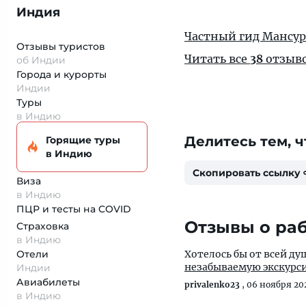
Индия
Частный гид Мансур
Отзывы туристов
Читать все
38
отзыв
об Индии
Города и курорты
Индии
Туры
в Индию
Делитесь тем, ч
Горящие туры
в Индию
Скопировать ссылку
Виза
в Индию
ПЦР и тесты на COVID
Отзывы о раб
Страховка
в Индию
Отели
Хотелось бы от всей д
незабываемую экскурсию
Индии
Авиабилеты
privalenko23
,
06 ноября 20
в Индию