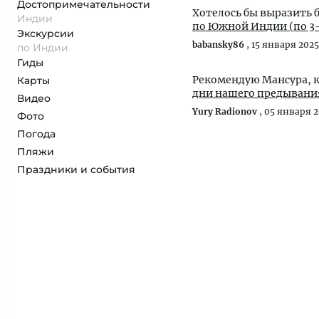
Достопримеча­тельности
Хотелось бы выразить 
Индии
по Южной Индии (по 3-
Экскурсии
babansky86
,
15 января 2025
по Индии
Гиды
Рекомендую Мансура, 
Карты
дни нашего предывания 
Видео
Yury Radionov
,
05 января 2
Фото
Погода
Пляжи
Праздники и события