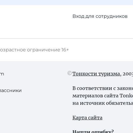
Вход для сотрудников
озрастное ограничение
16+
Тонкости туризма
, 20
am
В соответствии с зако
лассники
материалов сайта Tonk
на источник обязатель
Карта сайта
Нашли ошибку?