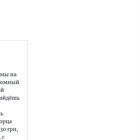
 мы на
громный
ей
найдёшь
нь
ворца
30 грн,
 с