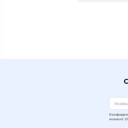
С
Конфиденц
момент. О