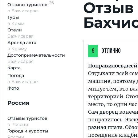
Отзыв 
26
Отзывы
туристов
о Бахчисарае
Бахчи
Туры
в Крым
Отели
Бахчисарая
Аренда авто
в Крыму
9
ОТЛИЧНО
Достопримеча­тельности
Бахчисарая
Понравилось,всей
Карта
Отдыхали всей сем
Погода
машине, поэтому д
в Бахчисарае
Фото
минус тем, кто в
территорией. Стоя
Россия
место, то один час
Сам дворец конечн
Отзывы туристов
понравилось. Экск
о России
разная плата. Обз
Города и курорты
посещение кладбищ
России