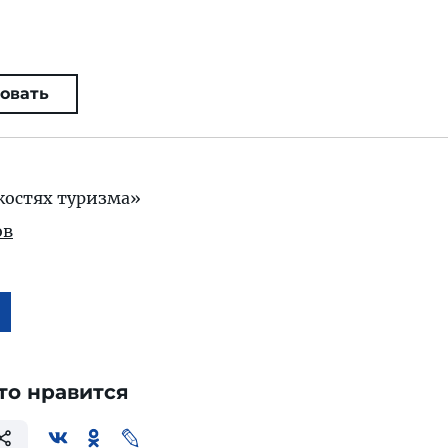
овать
костях туризма»
ов
то нравится