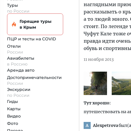
наглядными приме
Туры
по России
рассказывать о кр
а то людей много.
Горящие туры
стоит. По легенде
в Крым
Чуфут Кале тоже о
ПЦР и тесты на COVID
правда идти очень
Отели
обувь и спортивн
России
Авиабилеты
11 ноября 2013
в Россию
Аренда авто
Достопримеча­тельности
России
Экскурсии
по России
Гиды
Тут хорошо:
Карты
путешествовать на 
Видео
Фото
Alexpetrova
был(а
A
Погода