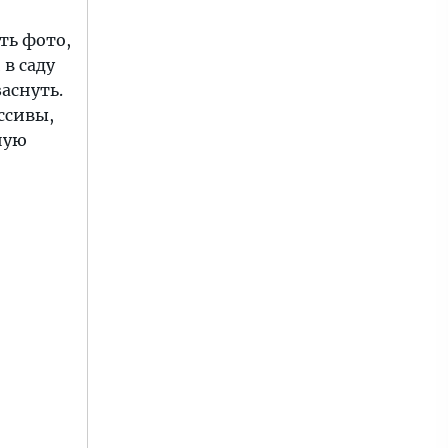
ть фото,
в саду
аснуть.
ссивы,
ную