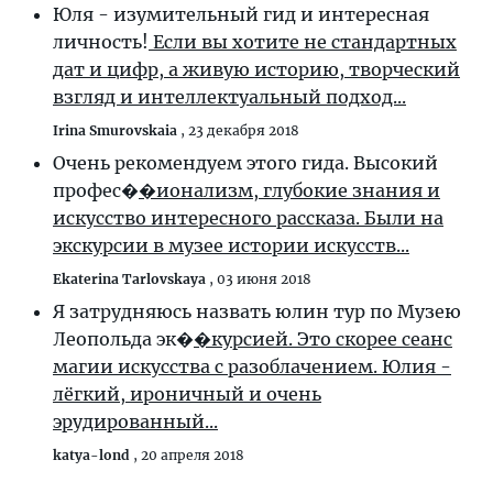
Юля - изумительный гид и интересная
личность!
Если вы хотите не стандартных
дат и цифр, а живую историю, творческий
взгляд и интеллектуальный подход...
Irina Smurovskaia
,
23 декабря 2018
Очень рекомендуем этого гида. Высокий
профес�
�ионализм, глубокие знания и
искусство интересного рассказа. Были на
экскурсии в музее истории искусств...
Ekaterina Tarlovskaya
,
03 июня 2018
Я затрудняюсь назвать юлин тур по Музею
Леопольда эк�
�курсией. Это скорее сеанс
магии искусства с разоблачением. Юлия -
лёгкий, ироничный и очень
эрудированный...
katya-lond
,
20 апреля 2018