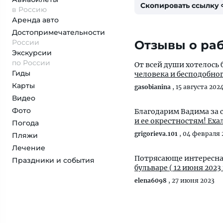
Скопировать ссылку
в Россию
Аренда авто
Достопримеча­тельности
России
Отзывы о раб
Экскурсии
по России
От всей души хотелось
Гиды
человека и бесподобного
Карты
gasobianina
,
15 августа 202
Видео
Фото
Благодарим Вадима за 
и ее окрестностям! Ехал
Погода
grigorieva.101
,
04 февраля 
Пляжи
Лечение
Потрясающе интересная
Праздники и события
бульваре ( 12 июня 2023
elena6098
,
27 июня 2023