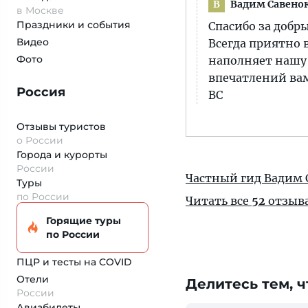
Вадим Савено
В
в Москве
Праздники и события
Спасибо за добры
Видео
Всегда приятно 
Фото
наполняет нашу
впечатлений вам
Россия
ВС
Отзывы туристов
о России
Города и курорты
России
Частный гид Вадим 
Туры
по России
Читать все
52
отзыв
Горящие туры
по России
ПЦР и тесты на COVID
Отели
Делитесь тем, ч
России
Авиабилеты