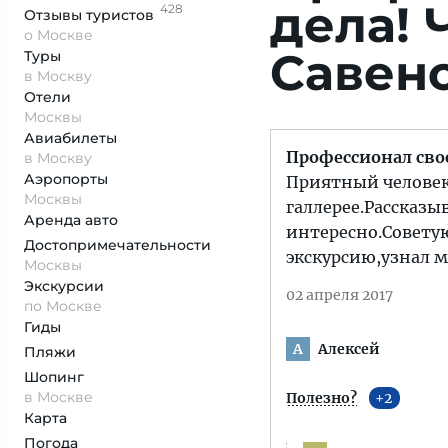
дела!
428
Отзывы
туристов
о Москве
Савено
Туры
в Москву
Отели
Москвы
Авиабилеты
Профессионал свое
в Москву
Аэропорты
Приятный человек,
Москвы
галлерее.Рассказы
Аренда авто
интересно.Советую
Достопримеча­тельности
экскурсию,узнал м
Москвы
Экскурсии
02 апреля 2017
по Москве
Гиды
Алексей
А
Пляжи
Шопинг
в Москве
Полезно?
2
Карта
Погода