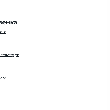
венка
ного
ой площади
ком