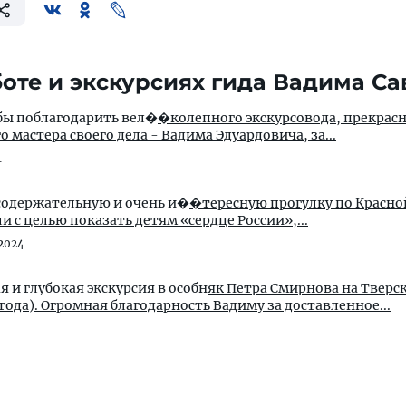
оте и экскурсиях гида Вадима Са
 бы поблагодарить вел�
�колепного экскурсовода, прекрас
 мастера своего дела - Вадима Эдуардовича, за...
4
содержательную и очень и�
�тересную прогулку по Красн
и с целью показать детям «сердце России»,...
2024
 и глубокая экскурсия в особн
як Петра Смирнова на Тверс
 года). Огромная благодарность Вадиму за доставленное...