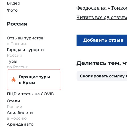
Видео
Феодосия
на «Тонко
Фото
Читать все
45
отзыв
Россия
Отзывы туристов
Добавить отзыв
о России
Города и курорты
России
Туры
Делитесь тем, ч
по России
Скопировать ссылку
Горящие туры
в Крым
ПЦР и тесты на COVID
Отели
России
Авиабилеты
в Россию
Аренда авто