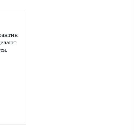
арантин
делают
ся.