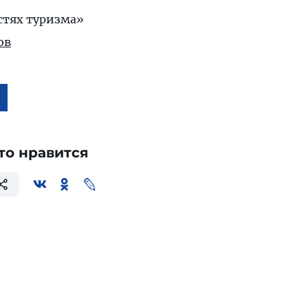
стях туризма»
ов
то нравится