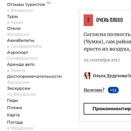
84
Отзывы
туристов
о Феодосии
Туры
2
ОЧЕНЬ ПЛОХО
в Крым
Отели
Согласна полност
Феодосии
Авиабилеты
(Чумка), сам райо
в Симферополь
просто из воздуха
Аэропорт
Симферополя
04 сентября 2017
Аренда авто
в Крыму
Ольга Дудузова
б
Достопримеча­тельности
Феодосии
Экскурсии
Полезно?
12
по Феодосии
Гиды
Пляжи
Прокомментир
Карта
Погода
в Феодосии