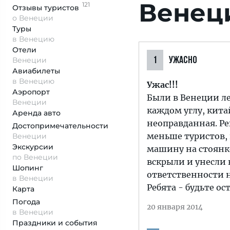
Венец
121
Отзывы
туристов
о Венеции
Туры
в Венецию
Отели
Венеции
1
УЖАСНО
Авиабилеты
в Венецию
Ужас!!!
Аэропорт
Были в Венеции ле
Венеции
каждом углу, кита
Аренда авто
неоправданная. Ре
Достопримеча­тельности
меньше туристов, 
Венеции
Экскурсии
машину на стоянке 
по Венеции
вскрыли и унесли 
Шопинг
ответственности н
в Венеции
Ребята - будьте о
Карта
Погода
20 января 2014
в Венеции
Праздники и события