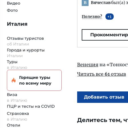
Вячеслав
был(а) 
В
Видео
Фото
Полезно?
1
Италия
Прокомментир
Отзывы туристов
об Италии
Города и курорты
Италии
Туры
Венеция
на «Тонкос
в Италию
Читать все
61
отзыв
Горящие туры
по всему миру
Виза
Добавить отзыв
в Италию
ПЦР и тесты на COVID
Страховка
в Италию
Делитесь тем, ч
Отели