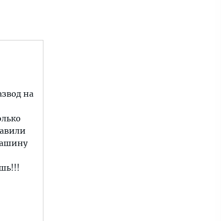
азвод на
олько
тавили
 машину
шь!!!