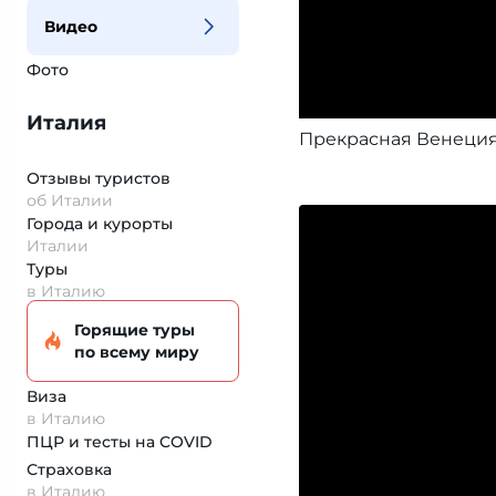
Видео
Фото
Италия
Прекрасная Венеци
Отзывы туристов
об Италии
Города и курорты
Италии
Туры
в Италию
Горящие туры
по всему миру
Виза
в Италию
ПЦР и тесты на COVID
Страховка
в Италию