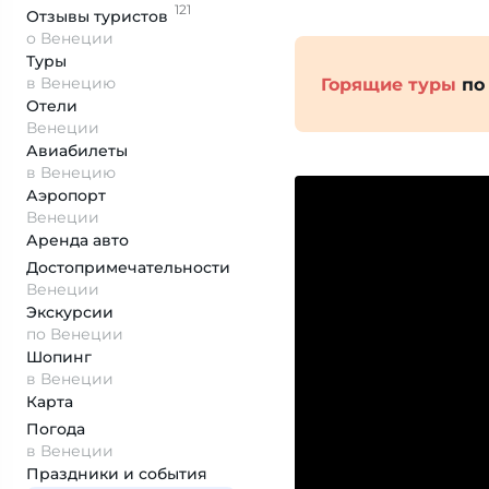
121
Отзывы
туристов
о Венеции
Туры
в Венецию
Горящие туры
по
Отели
Венеции
Авиабилеты
в Венецию
Аэропорт
Венеции
Аренда авто
Достопримеча­тельности
Венеции
Экскурсии
по Венеции
Шопинг
в Венеции
Карта
Погода
в Венеции
Праздники и события