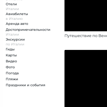
Отели
Италии
Авиабилеты
в Италию
Аренда авто
Достопримеча­тельности
Италии
Путешествие по Ве
Экскурсии
по Италии
Гиды
Карты
Видео
Фото
Погода
Пляжи
Праздники и события