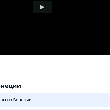
енеции
изы из Венеции