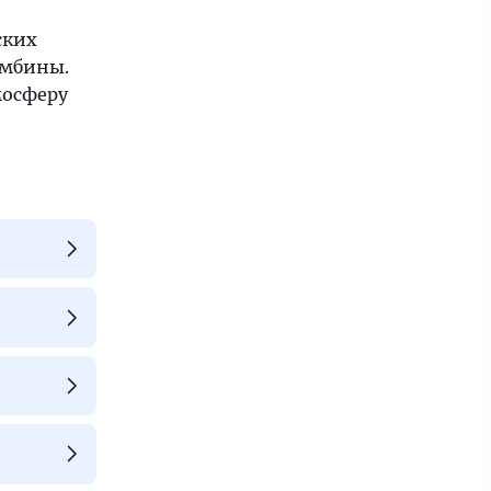
ских
омбины.
мосферу