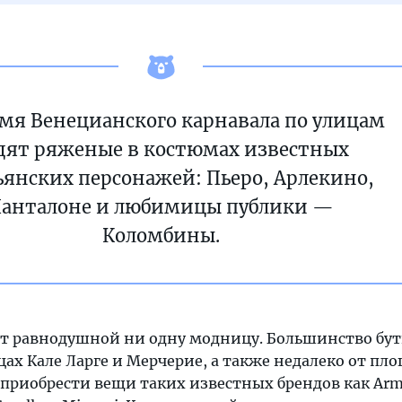
емя Венецианского карнавала по улицам
дят ряженые в костюмах известных
ьянских персонажей: Пьеро, Арлекино,
анталоне и любимицы публики —
Коломбины.
т равнодушной ни одну модницу. Большинство бу
ах Кале Ларге и Мерчерие, а также недалеко от пл
 приобрести вещи таких известных брендов как Arm