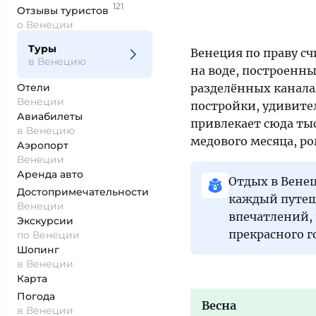
121
Отзывы
туристов
о Венеции
Туры
Венеция по праву с
в Венецию
на воде, построенн
Отели
разделённых канала
Венеции
постройки, удивите
Авиабилеты
привлекает сюда ты
в Венецию
медового месяца, р
Аэропорт
Венеции
Аренда авто
Отдых в Вене
Достопримеча­тельности
каждый путеш
Венеции
впечатлений, 
Экскурсии
прекрасного г
по Венеции
Шопинг
в Венеции
Карта
Погода
Весна
в Венеции