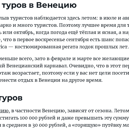
 туров в Венецию
в туристов наблюдается здесь летом: в июле и авг
рко и много туристов. Поэтому лучшее время для т
или октябрь, когда погода ещё тёплая и ясная, а на
, что в первое воскресенье сентября есть шанс попа
rica — костюмированная регата лодок прошлых лет.
еньше всего, зато в феврале и марте все желающие
й Венецианский карнавал. Очевидно, что в этот п
аж возрастает, поэтому если у вас нет цели посет
енести отдых в Венеции на другое время.
туров
лию
, в частности Венецию, зависят от сезона. Лето
тигать 100 000 рублей и даже превышать эту сумму
 в среднем в 30 000 рублей, а «горящую» путёвку 