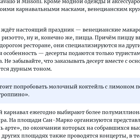
 Cavallo и Missoni. Кроме модной одежды и аксессуаро
своими карнавальными масками, венецианским кру
 ждёт настоящий праздник — венецианские макарон
 ризотто, ну и, конечно же, пицца. Причём пиццу в
дорогом ресторане, они специализируются на друг
я особенность — десерты подаются только туриста
. Не забывайте, что заказывать десерт вместе с ос
ется дурным тоном.
стоит попробовать молочный коктейль с лимоном п
гроппино».
й карнавал ежегодно выбирают более полумиллион
мира. На площади Сан-Марко организуются представ
ь арте», по окончании которых на собравшихся в
 других площадях также проводятся концерты, в те