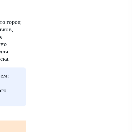
то город
вков,
е
дно
для
ска.
ием:
ого