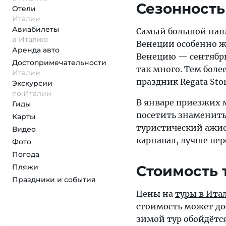
Сезонность
Отели
Италии
Авиабилеты
Самый большой наплы
в Италию
Венеции особенно жа
Аренда авто
Венецию — сентябрь 
Достопримеча­тельности
так много. Тем более
Италии
праздник Regata Sto
Экскурсии
по Италии
В январе приезжих м
Гиды
посетить знамениты
Карты
туристический ажиот
Видео
карнавал, лучше пер
Фото
Погода
Пляжи
Стоимость 
Праздники и события
Цены на
туры в Ита
стоимость может дос
зимой тур обойдётся