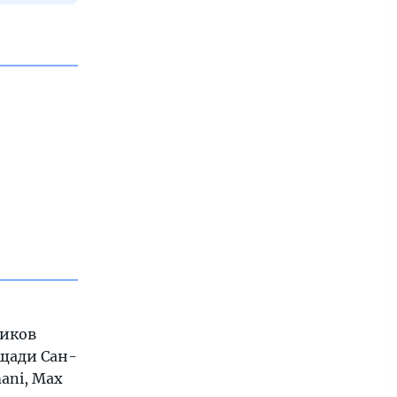
тиков
ощади Сан-
ani, Max