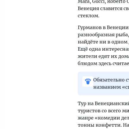
Mara, Gucci, Roberto
Венеция славится 
стеклом.
Гурманов в Венеции
разнообразная рыба,
найдёте ни в одном 
Ещё одна интересна
жители едят их дома
блюдом здесь счита
Обязательно 
названием «с
Тур на Венециански
туристов со всего 
жанре «комедии дел
тонны конфетти. На