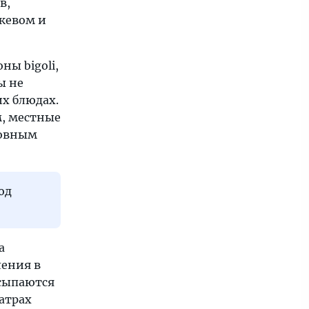
в,
жевом и
ы bigoli,
ы не
их блюдах.
м, местные
новным
од
а
ления в
ысыпаются
атрах