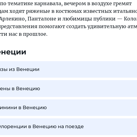
по тематике карнавала, вечером в воздухе гремят
цам ходят ряженые в костюмах известных итальян
 Арлекино, Панталоне и любимицы публики — Кол
редставления помогают создать удивительную ат
ти нас в прошлое.
енеции
изы из Венеции
Вены в Венецию
 Римини в Венецию
Флоренции в Венецию на поезде