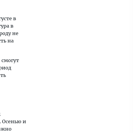
усте в
ура в
роду не
сть на
 смогут
ериод
ить
м
. Осенью и
можно