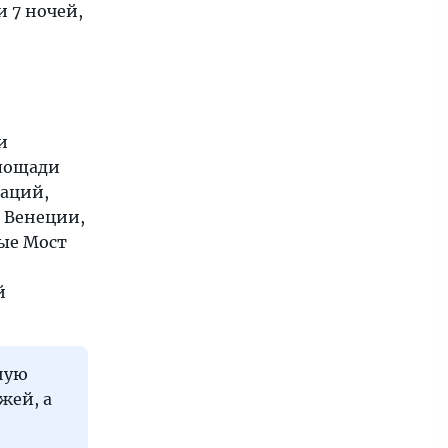
и 7 ночей,
и
площади
раций,
 Венеции,
ные Мост
й
ную
жей, а