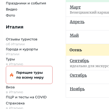
Праздники и события
Март
Видео
Венецианский карна
Фото
Апрель
Италия
Май
Отзывы туристов
об Италии
Города и курорты
Осень
Италии
Туры
Сентябрь
в Италию
идеально для экскур
Горящие туры
Октябрь
по всему миру
Виза
Ноябрь
в Италию
ПЦР и тесты на COVID
Страховка
в Италию