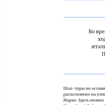
Во вр
хо
итал
П
Шоп-туры не оставя
расположено на улиц
Марко. Здесь можно