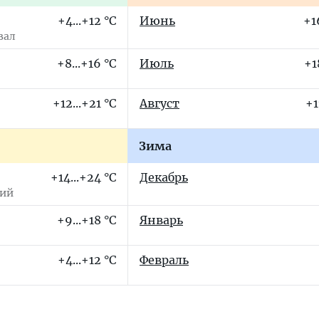
+4...+12 °C
Июнь
+1
вал
+8...+16 °C
Июль
+1
+12...+21 °C
Август
+1
Зима
+14...+24 °C
Декабрь
сий
+9...+18 °C
Январь
+4...+12 °C
Февраль