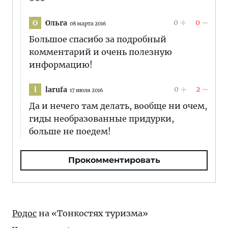
0
0
Ольга
О
08 марта 2016
Большое спасибо за подробный
комментарий и очень полезную
информацию!
0
2
larufa
l
17 июля 2016
Да и нечего там делать, вообще ни очем,
гиды необразованные придурки,
больше не поедем!
Прокомментировать
Родос
на «Тонкостях туризма»