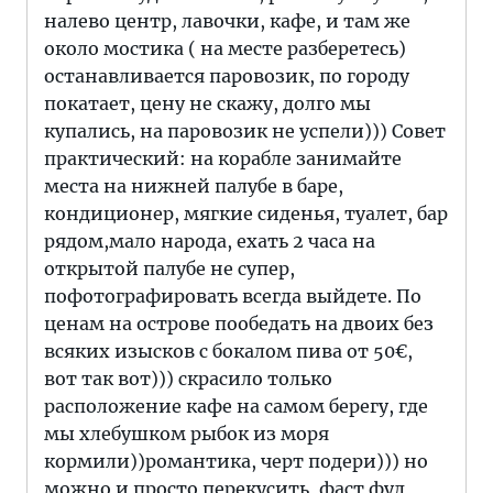
налево центр, лавочки, кафе, и там же
около мостика ( на месте разберетесь)
останавливается паровозик, по городу
покатает, цену не скажу, долго мы
купались, на паровозик не успели))) Совет
практический: на корабле занимайте
места на нижней палубе в баре,
кондиционер, мягкие сиденья, туалет, бар
рядом,мало народа, ехать 2 часа на
открытой палубе не супер,
пофотографировать всегда выйдете. По
ценам на острове пообедать на двоих без
всяких изысков с бокалом пива от 50€,
вот так вот))) скрасило только
расположение кафе на самом берегу, где
мы хлебушком рыбок из моря
кормили))романтика, черт подери))) но
можно и просто перекусить, фаст фуд,