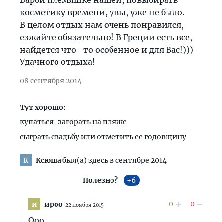
Барби племяшке нашей, повыбирать
косметику времени, увы, уже не было.
В целом отдых нам очень понравился,
езжайте обязательно! В Греции есть все,
найдется что- то особенное и для Вас!)))
Удачного отдыха!
08 сентября 2014
Тут хорошо:
купаться-загорать на пляже
сыграть свадьбу или отметить ее годовщину
Ксюша
был(а) здесь в сентябре 2014
К
Полезно?
6
0
0
ироо
и
22 ноября 2015
Ооо