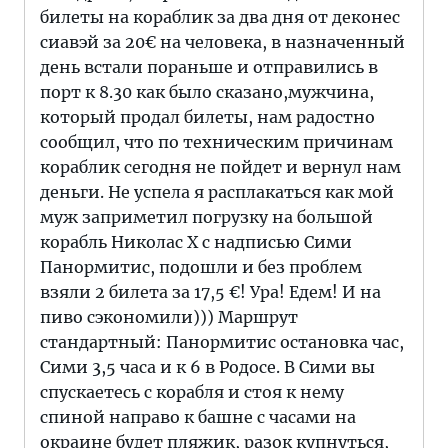
билеты на кораблик за два дня от деконес
сиавэй за 20€ на человека, в назначенный
день встали пораньше и отправились в
порт к 8.30 как было сказано,мужчина,
который продал билеты, нам радостно
сообщил, что по техническим причинам
кораблик сегодня не пойдет и вернул нам
деньги. Не успела я расплакаться как мой
муж заприметил погрузку на большой
корабль Николас Х с надписью Сими
Панормитис, подошли и без проблем
взяли 2 билета за 17,5 €! Ура! Едем! И на
пиво сэкономили))) Маршрут
стандартный: Панормитис остановка час,
Сими 3,5 часа и к 6 в Родосе. В Сими вы
спускаетесь с корабля и стоя к нему
спиной направо к башне с часами на
окраине будет пляжик, разок купнуться,