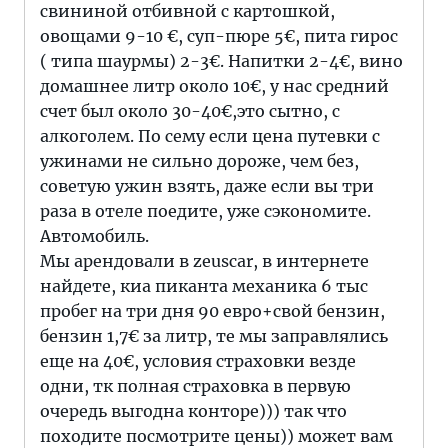
свининой отбивной с картошкой,
овощами 9-10 €, суп-пюре 5€, пита гирос
( типа шаурмы) 2-3€. Напитки 2-4€, вино
домашнее литр около 10€, у нас средний
счет был около 30-40€,это сытно, с
алкоголем. По сему если цена путевки с
ужинами не сильно дороже, чем без,
советую ужин взять, даже если вы три
раза в отеле поедите, уже сэкономите.
Автомобиль.
Мы арендовали в zeuscar, в интернете
найдете, киа пиканта механика 6 тыс
пробег на три дня 90 евро+свой бензин,
бензин 1,7€ за литр, те мы заправлялись
еще на 40€, условия страховки везде
одни, тк полная страховка в первую
очередь выгодна конторе))) так что
походите посмотрите цены)) может вам