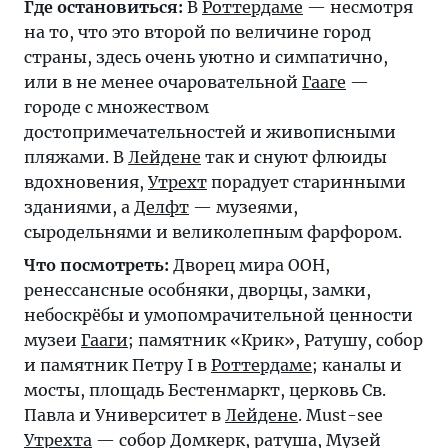
Где остановиться:
В
Роттердаме
— несмотря
на то, что это второй по величине город
страны, здесь очень уютно и симпатично,
или в не менее очаровательной
Гааге
—
городе с множеством
достопримечательностей и живописными
пляжами. В
Лейдене
так и снуют флюиды
вдохновения,
Утрехт
порадует старинными
зданиями, а
Делфт
— музеями,
сыродельнями и великолепным фарфором.
Что посмотреть:
Дворец мира ООН,
ренессансные особняки, дворцы, замки,
небоскрёбы и умопомрачительной ценности
музеи
Гааги
; памятник «Крик», Ратушу, собор
и памятник Петру I в
Роттердаме
; каналы и
мосты, площадь Бестенмаркт, церковь Св.
Павла и Университет в
Лейдене
. Must-see
Утрехта
— собор Домкерк, ратуша, Музей