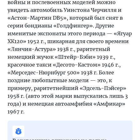
войны и послевоенных моделей можно
увидеть автомобиль Уинстона Черчилля и
«Астон-Мартин DB5», который был снят в
серии бондианы «Голдфингер». Другие
именитые экспонаты этого периода — «Ягуар
ХК120» 1952 г., шикарная для своего времени
«Лянчия-Астура» 1938 г., раритетный
немецкий жучок «Штейр-Бэби» 1939 г.,
красочное такси «Десото-Кастом» 1946 г.,
«Мерседес-Нюрнбург 500» 1938 г. Более
поздние любопытные модели — это, к
примеру, раритетнейший «Эдсель-Пэйсер»
1958 г. (авто этой марки выпускались лишь 3
года) и немецкая автоамфибия «Амфикар»
1967 г.