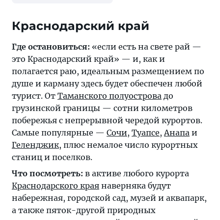
Где остановиться:
«если есть на свете рай —
это Краснодарский край» — и, как и
полагается раю, идеальным размещением по
душе и карману здесь будет обеспечен любой
турист. От
Таманского полуострова
до
грузинской границы — сотни километров
побережья с непрерывной чередой курортов.
Самые популярные —
Сочи
,
Туапсе
,
Анапа
и
Геленджик
, плюс немалое число курортных
станиц и поселков.
Что посмотреть:
в активе любого курорта
Краснодарского края
наверняка будут
набережная, городской сад, музей и аквапарк,
а также пяток-другой природных