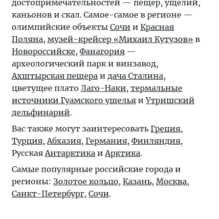
достопримечательностей — пещер, ущелий,
каньонов и скал. Самое-самое в регионе —
олимпийские объекты
Сочи
и
Красная
Поляна
,
музей-крейсер «Михаил Кутузов»
в
Новороссийске
,
Фанагория
—
археологический парк и винзавод,
Ахштырская пещера
и
дача Сталина
,
цветущее плато
Лаго-Наки
,
термальные
источники Гуамского ущелья
и
Утришский
дельфинарий
.
Вас также могут заинтересовать
Греция
,
Турция
,
Абхазия
,
Германия
,
Финляндия
,
Русская
Антарктика
и
Арктика
.
Самые популярные российские города и
регионы:
Золотое кольцо
,
Казань
,
Москва
,
Санкт-Петербург
,
Сочи
.