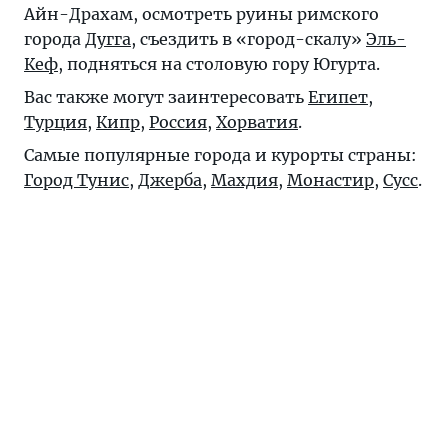
Айн-Драхам
, осмотреть руины римского
города
Дугга
, съездить в «город-скалу»
Эль-
Кеф
, подняться на столовую гору Югурта.
Вас также могут заинтересовать
Египет
,
Турция
,
Кипр
,
Россия
,
Хорватия
.
Самые популярные города и курорты страны:
Город Тунис
,
Джерба
,
Махдия
,
Монастир
,
Сусс
.