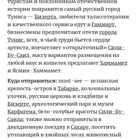
туристам и поклонникам отечественной
истории понравится самый русский город
Туниса —
Бизерта
, любители талассотерапии
и качественного сервиса едут в
Гаммарт
,
бизнесмены предпочитают отели
города
Тунис
, всех, в чьей груди бьется сердце
артиста, впечатляет «открыточный»
Сиди-
Бу-Саид
, массу вариантов размещения на
любой вкус и кошелек предлагают
Хаммамет
и Ясмин-Хаммамет.
Куда отправиться:
must-see — испанская
крепость-остров в
Табарке
, колониальные
улочки, русская церковь и кладбище в
Бизерте
, археологический парк и музеи
Карфагена
, бело-голубые красоты
Сиди-Бу-
Саида
; также можно отправиться в
двухдневную поездку в
Сахару
, посетить
утопающий в хвойных лесах живописный