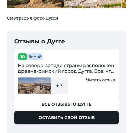
Смотреть
9
фото Дугги
Отзывы о Дугге
10
Зимой
На северо-западе страны расположен
древне-римский город Дугга. Все, что
написано о нем в справочной
Читать отзыв
информации – абсолютно совпадает с
+ 3
увиденным мною....
ВСЕ ОТЗЫВЫ О ДУГГЕ
ОСТАВИТЬ СВОЙ ОТЗЫВ