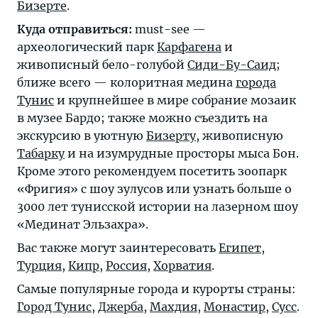
Бизерте
.
Куда отправиться:
must-see —
археологический парк
Карфагена
и
живописный бело-голубой
Сиди-Бу-Саид
;
ближе всего — колоритная медина
города
Тунис
и крупнейшее в мире собрание мозаик
в музее Бардо; также можно съездить на
экскурсию в уютную
Бизерту
, живописную
Табарку
и на изумрудные просторы мыса Бон.
Кроме этого рекомендуем посетить зоопарк
«Фригия» с шоу зулусов или узнать больше о
3000 лет тунисской истории на лазерном шоу
«Мединат Эльзахра».
Вас также могут заинтересовать
Египет
,
Турция
,
Кипр
,
Россия
,
Хорватия
.
Самые популярные города и курорты страны:
Город Тунис
,
Джерба
,
Махдия
,
Монастир
,
Сусс
.