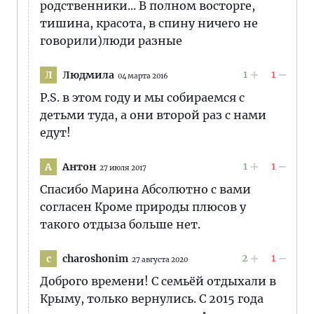
родственники... В полном восторге,
тишина, красота, в спину ничего не
говорили)люди разные
1
1
Людмила
Л
04 марта 2016
P.S. в этом году и мы собираемся с
детьми туда, а они второй раз с нами
едут!
1
1
Антон
А
27 июля 2017
Спасибо Марина Абсолютно с вами
согласен Кроме природы плюсов у
такого отдыза больше нет.
2
1
charoshonim
c
27 августа 2020
Доброго времени! С семьёй отдыхали в
Крыму, только вернулись. С 2015 года