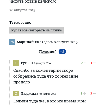
Читать отзыв целиком
20 августа 2015
Тут хорошо:
купаться-загорать на пляже
Марина
был(а) здесь в августе 2015
М
Полезно?
8
0
1
Руслан
Р
04 марта 2016
Спасибо за коментарии скоро
собирались туда что то желание
пропало
3
2
Людмила
Л
04 марта 2016
Ездили туда же, в это же время мои