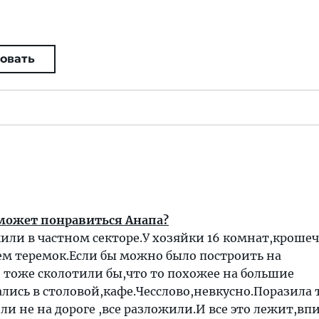
овать
может понравиться Анапа?
или в частном секторе.У хозяйки 16 комнат,кроше
ем теремок.Если бы можно было построить на
 тоже сколотили бы,что то похожее на большие
лись в столовой,кафе.Чесслово,невкусно.Поразила 
ли не на дороге ,все разложили.И все это лежит,вп