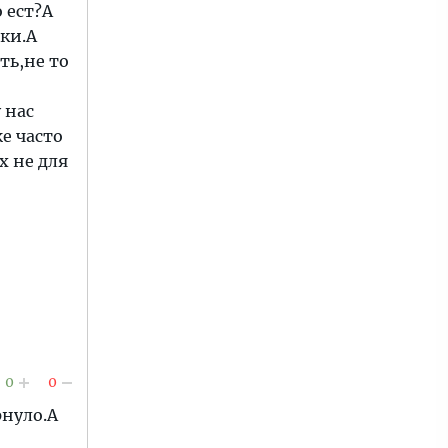
 ест?А
ки.А
ть,не то
 нас
е часто
х не для
0
0
рнуло.А