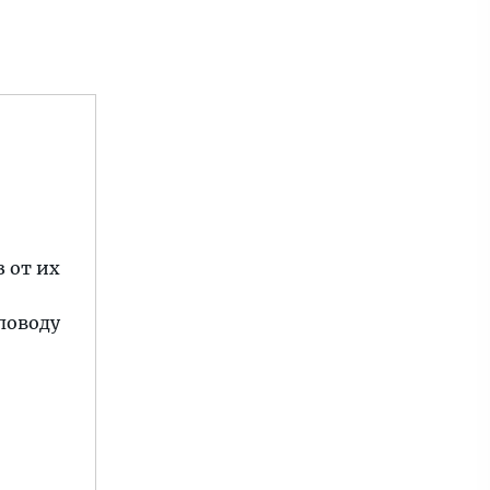
 от их
поводу