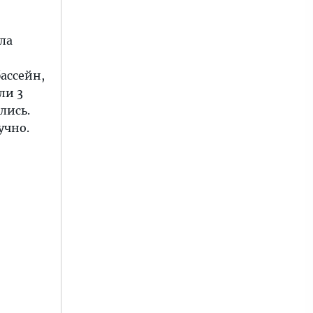
ла
ассейн,
ли 3
лись.
учно.