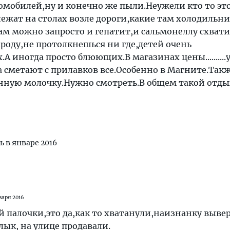
омобилей,ну и конечно же пыли.Неужели кто то это
ежат на столах возле дороги,какие там холодильни
Там можно запросто и гепатит,и сальмонеллу схвати
ароду,не протолкнешься ни где,детей очень
 иногда просто блюющих.В магазинах цены..........у
 сметают с прилавков все.Особенно в Магните.Такж
нную молочку.Нужно смотреть.В общем такой отды
ь в январе 2016
варя 2016
 палочки,это да,как то хватанули,наизнанку выве
лык, на улице продавали.