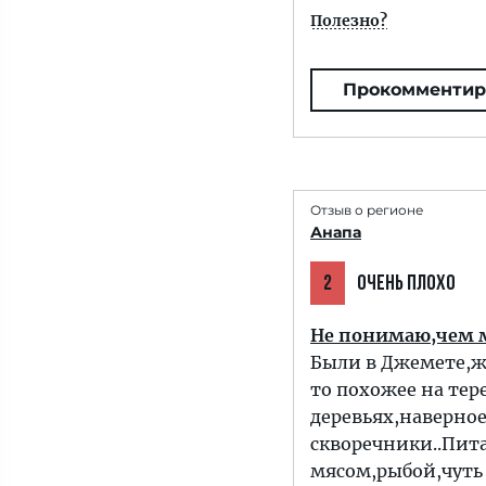
Полезно?
Прокомментир
Отзыв о регионе
Анапа
2
ОЧЕНЬ ПЛОХО
Не понимаю,чем 
Были в Джемете,ж
то похожее на тер
деревьях,наверное
скворечники..Пита
мясом,рыбой,чуть 