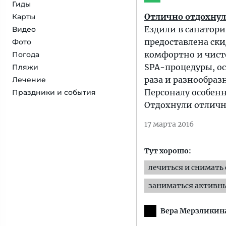
Гиды
Отлично отдохнул
Карты
Ездили в санатори
Видео
предоставлена ски
Фото
комфортно и чисто
Погода
SPA-процедуры, ос
Пляжи
раза и разнообраз
Лечение
Персоналу особенн
Праздники и события
Отдохнули отлично
17 марта 2016
Тут хорошо:
лечиться и снимать 
заниматься активн
Вера Мерзликин