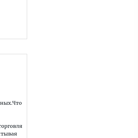
чных.Что
торговля
итывая