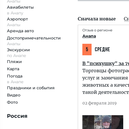
Анапы
Авиабилеты
в Анапу
Сначала новые
С
Аэропорт
Анапы
Отзыв о регионе
Аренда авто
Анапа
Достопримеча­тельности
Анапы
5
СРЕДНЕ
Экскурсии
по Анапе
Пляжи
В "психушку" за 7
Карта
Торговцы фотограф
Погода
услуг и замечания
в Анапе
животных а качес
Праздники и события
такой деятельност
Видео
Фото
02 февраля 2019
Россия