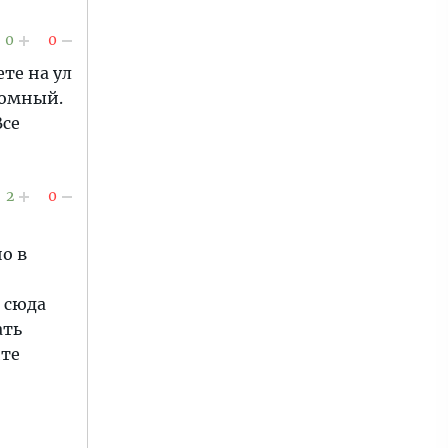
0
0
ете на ул
ромный.
Все
2
0
о в
т сюда
ать
ите