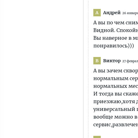
Андрей
А
26 января
А вы по чем сним
Видной. Спокойн
Вы наверное в ми
понравилось)))
Виктор
В
27 феврал
А вы зачем скво
нормальным серв
нормальных мест
И тогда вы скаж
приезжаю,хотя д
универсальный 
вообще можно в 
сервис,развлече