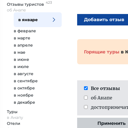
423
Отзывы
туристов
об Анапе
Добавить отзыв
в январе
в феврале
в марте
в апреле
Горящие туры
в 
в мае
в июне
в июле
в августе
в сентябре
в октябре
Все отзывы
в ноябре
об Анапе
в декабре
достопримеча­
Туры
в Анапу
Применить
Отели