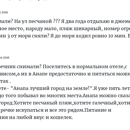
 2016
али? На ул песчаной ??? Я два года отдыхаю в джем
ое место, народу мало, пляж шикарный, номер ог
н 3 от моря сняли? Я до моря ходил ровно 10 мин. 
я 2016
речник снимали? Поселитесь в нормальном отеле,с
исом,а их в Анапе предостаточно и питаться можн
ах .
ете- "Анапа лучший город на земле!".Я уже пять ле
о того побывал во многих места.Анапа можно сказ
город.Хотите песчаный пляж,хотите галечный,хот
речке искупаться и все это рядом.Питание и
ния на любой вкус и кошелек.