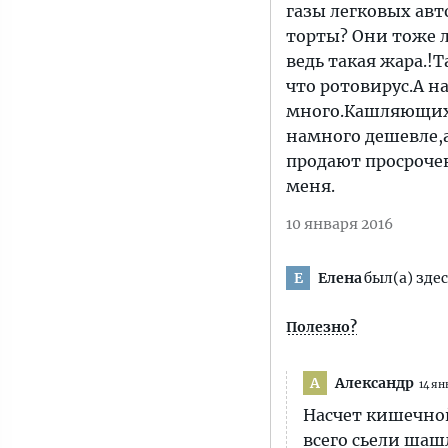
газы легковых авт
торты? Они тоже л
ведь такая жара.!
что ротовирус.А н
много.Кашляющих.А
намного дешевле,а
продают просроче
меня.
10 января 2016
Елена
был(а) здес
Е
Полезно?
Александр
А
14 ян
Насчет кишечной
всего сьели шаш