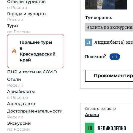
Отзывы туристов
о России
Города и курорты
Тут хорошо:
России
Туры
ездить по экскурси
по России
Лидия
был(а) зде
Горящие туры
Л
в
Краснодарский
Полезно?
11
край
ПЦР и тесты на COVID
Прокомментир
Отели
России
Авиабилеты
в Россию
Аренда авто
Отзыв о регионе
Достопримеча­тельности
Анапа
России
Экскурсии
10
ВЕЛИКОЛЕПНО
по России