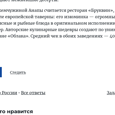
емчужиной Анапы считается ресторан «Бруквин»,
ле европейской таверны: его изюминка — огромн
ясные и рыбные блюда в оригинальном исполнении
р. Авторские кулинарные шедевры создают по ун
ане «Облака». Средний чек в обоих заведениях — 40
Следить
о России
•
Все ответы
Зад
то нравится