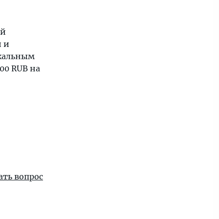
ый
 и
икальным
00 RUB на
ать вопрос