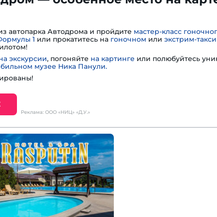
из автопарка Автодрома и пройдите
мастер-класс гоночно
Формулы 1
или прокатитесь на
гоночном
или
экстрим-такси
илотом!
на экскурсии
, погоняйте
на картинге
или полюбуйтесь ун
обильном музее Ника Панули.
ированы!
Е
Реклама: ООО «НИЦ» «Д.У.»