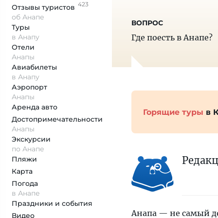
423
Отзывы
туристов
об Анапе
Туры
в Анапу
Где поесть в Анапе?
Отели
Анапы
Авиабилеты
в Анапу
Аэропорт
Анапы
Аренда авто
Горящие туры
в 
Достопримеча­тельности
Анапы
Экскурсии
по Анапе
Редак
Пляжи
Карта
Погода
в Анапе
Праздники и события
Анапа — не самый д
Видео