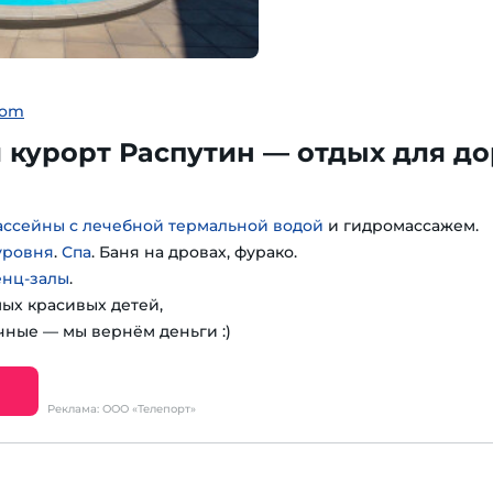
com
курорт Распутин — отдых для до
ассейны с лечебной термальной водой
и гидромассажем.
уровня
.
Спа
. Баня на дровах, фурако.
енц-залы
.
мых красивых детей,
чные — мы вернём деньги :)
Реклама: ООО «Телепорт»