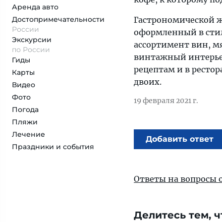
Аренда авто
Достопримеча­тельности
Гастрономической ж
России
оформленный в сти
Экскурсии
ассортимент вин, м
по России
винтажный интерье
Гиды
рецептам и в рестор
Карты
двоих.
Видео
Фото
19 февраля 2021 г.
Погода
Пляжи
Лечение
Добавить ответ
Праздники и события
Ответы на вопросы 
Делитесь тем, ч