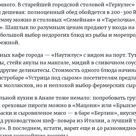
много. В старейшей городской столовой «Геркулес»
и дешевая: полноценный обед обойдется в 200-300 
умму можно в столовых «Семейная» и «Тарелочка»,
». Шашлык по разумным ценам продают у входа на
большой выбор недорогих блюд из рыбы и морепр
режной.
ых кафе города — «Наутилус» с видом на порт. Ту
, стейк акулы на мангале, мидий в сливочном соус
другие деликатесы. Стоимость одного блюда начин
гастробаре «Устрица под сыром» посетителям предл
х моллюсков, но и неплохой выбор фермерских сыр
льной кухни в Анапе тоже немало: попробовать гр
и ореховые пироги можно в «Мацони» или «Брынзе
баски и сыровяленое мясо — в баре «Берлин», вкус
 под руководством шеф-повара из Италии, а лучший
e». В последнем, кстати, варят еще и 40 разновидн
одают нежнейшие десерты.