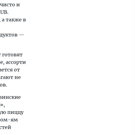
 чисто и
RUB.
 а также в
одуктов —
т готовят
е, ассорти
ается от
агают не
ов.
узинские
»,
ную пиццу
 том-ям
остей