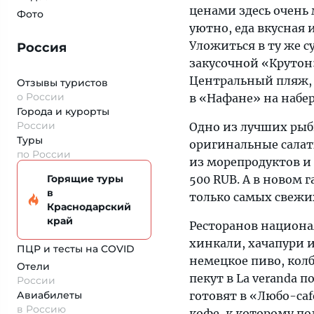
ценами здесь очень 
Фото
уютно, еда вкусная 
Уложиться в ту же с
Россия
закусочной «Крутон
Центральный пляж, 
Отзывы туристов
о России
в «Нафане» на набе
Города и курорты
России
Одно из лучших рыбн
Туры
оригинальные салаты
по России
из морепродуктов и 
Горящие туры
500 RUB. А в новом 
в
только самых свежи
Краснодарский
край
Ресторанов национа
хинкали, хачапури 
ПЦР и тесты на COVID
немецкое пиво, кол
Отели
пекут в La veranda
России
Авиабилеты
готовят в «Любо-caf
в Россию
кофе, к которому п