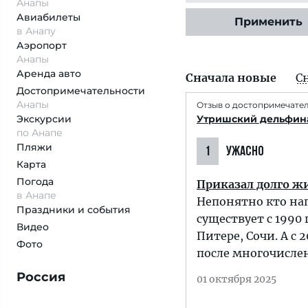
Анапы
Авиабилеты
Применить
в Анапу
Аэропорт
Анапы
Аренда авто
Сначала новые
С
Достопримеча­тельности
Анапы
Отзыв о достопримечате
Экскурсии
Утришский дельфин
по Анапе
Пляжи
1
УЖАСНО
Карта
Погода
Приказал долго 
в Анапе
Непонятно кто нап
Праздники и события
существует с 1990
Видео
Питере, Сочи. А с
Фото
после многочисле
Россия
01 октября 2025