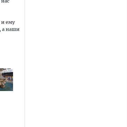
 нас
 и ему
, а наши