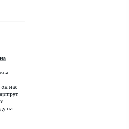
 на
емья
 он нас
 маршрут
ые
ду на