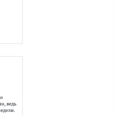
до
о, ведь
недели.