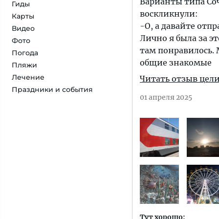
Варианты типа Соч
Гиды
воскликнули:
Карты
-О, а давайте отп
Видео
Лично я была за эт
Фото
там понравилось. 
Погода
общие знакомые
Пляжи
Лечение
Читать отзыв цел
Праздники и события
01 апреля 2025
Тут хорошо: