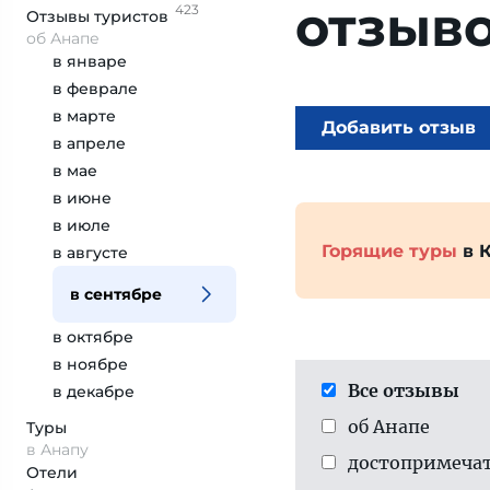
отзыв
423
Отзывы
туристов
об Анапе
в январе
в феврале
в марте
Добавить отзыв
в апреле
в мае
в июне
в июле
Горящие туры
в 
в августе
в сентябре
в октябре
в ноябре
Все отзывы
в декабре
об Анапе
Туры
в Анапу
достопримеча­
Отели