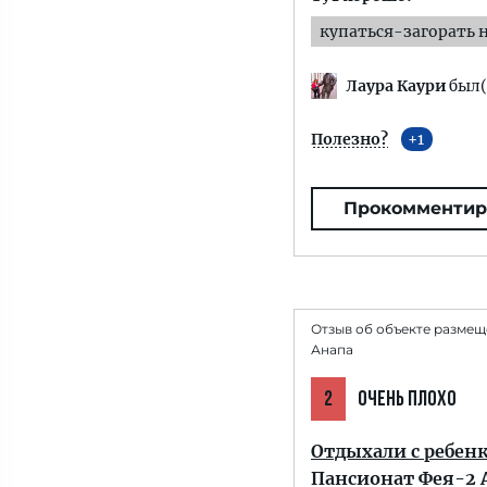
купаться-загорать 
Лаура Каури
был(
Полезно?
1
Прокомментир
Отзыв об объекте размещ
Анапа
2
ОЧЕНЬ ПЛОХО
Отдыхали с ребен
Пансионат Фея-2 