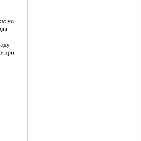
ом на
еда
воду
т при