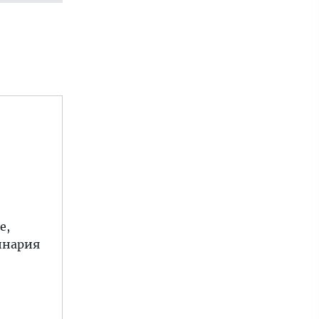
е,
финария