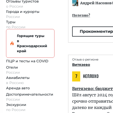
Отзывы туристов
Андрей Насонов
о России
Города и курорты
Полезно?
России
Туры
по России
Прокомментир
Горящие туры
в
Краснодарский
край
Отзыв о регионе
ПЦР и тесты на COVID
Витязево
Отели
России
7
НЕПЛОХО
Авиабилеты
в Россию
Аренда авто
Витязево: бюджет
Достопримеча­тельности
Шёл август 2024 г
России
срочно отправитьс
Экскурсии
далеко не каждый 
по России