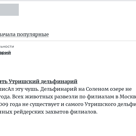
начала популярные
льности
арий
жить Утришский дельфинарий
исАл эту чушь. Дельфинарий на Соленом озере не
 года. Всех животных развезли по филиалам в Москв
 2009 года не существует и самого Утришского дель
нных рейдерских захватов филиалов.