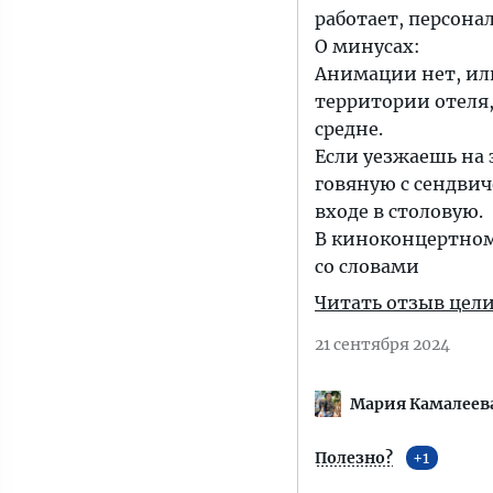
работает, персона
О минусах:
Анимации нет, или
территории отеля,
средне.
Если уезжаешь на 
говяную с сендвич
входе в столовую.
В киноконцертном
со словами
Читать отзыв цел
21 сентября 2024
Мария Камалеев
Полезно?
1