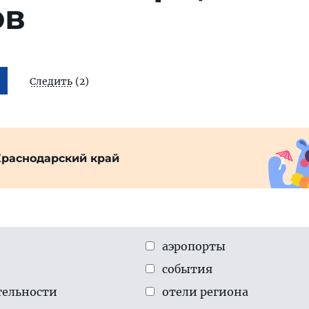
ов
Следить
(2)
Краснодарский край
аэропорты
события
тельности
отели региона