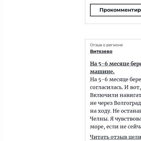
Прокомментир
Отзыв о регионе
Витязево
На 5-6 месяце бер
машине.
На 5-6 месяце бер
согласилась. И вот
Включили навигато
не через Волгоград
на ходу. Не остан
Челны. Я чувствова
море, если не сейч
Читать отзыв цел