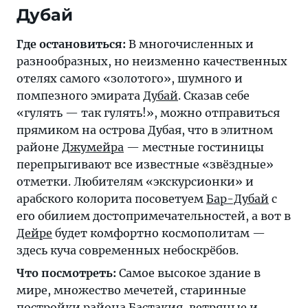
Дубай
Где остановиться:
В многочисленных и
разнообразных, но неизменно качественных
отелях самого «золотого», шумного и
помпезного эмирата
Дубай
. Сказав себе
«гулять — так гулять!», можно отправиться
прямиком на острова Дубая, что в элитном
районе
Джумейра
— местные гостиницы
перепрыгивают все известные «звёздные»
отметки. Любителям «экскурсионки» и
арабского колорита посоветуем
Бар-Дубай
с
его обилием достопримечательностей, а вот в
Дейре
будет комфортно космополитам —
здесь куча современных небоскрёбов.
Что посмотреть:
Самое высокое здание в
мире, множество мечетей, старинные
постройки района Бастакия, ветряные и