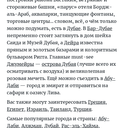
сторожевые башни, «парус» отеля Бордж-
аль-Араб, аквапарки, танцующие фонтаны,
торговые центры... словом, всё, о чём только
можно подумать, есть в
Дубае
. В
Бар-Дубае
непременно стоит заглянуть в дом шейха
Саида и Музей Дубая, а
Дейра
известна
пряным и золотым базарами и колоритным
бульваром Ригга. Главные must-see
Джумейры
—
острова Дубая
(лучше всего их
осматривать с воздуха) и великолепная
розовая мечеть. Ещё можно съездить в
Абу-
Даби
— город и эмират и отправиться на
сафари к оазису Лива.
Вас также могут заинтересовать
Греция
,
Египет
,
Израиль
,
Таиланд
,
Турция
.
Самые популярные города и страны:
Абу-
Даби
,
Аджман
,
Дубай
,
Рас-эль-Хайма
,