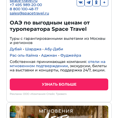
space-travel.ru
+7 495 989-20-00
8 800 100-48-17
sales@spacetravel.ru
ОАЭ по выгодным ценам от
туроператора Space Travel
Туры с гарантированными вылетами из Москвы
и регионов
Дубай
•
Шарджа
•
Абу-Даби
Рас-эль-Хайма
•
Аджман
•
Фуджейра
Собственная принимающая компания:
отели на
мгновенном подтверждении
, экскурсии, билеты
на выставки и концерты, поддержка 24/7, акции.
УЗНАТЬ БОЛЬШЕ
Реклама: ООО «Компания Спейс Тревел»