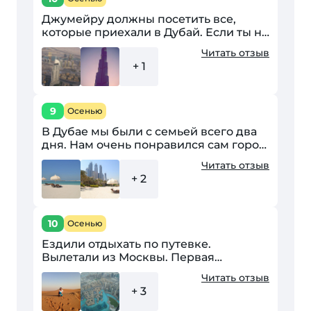
Джумейру должны посетить все,
которые приехали в Дубай. Если ты не
был в Джумейре – ты не был вообще в
Читать отзыв
Дубае. Очень много чего есть
+ 1
посмотреть. Но надо...
9
Осенью
В Дубае мы были с семьей всего два
дня. Нам очень понравился сам город,
конечно же, мы хотели посмотреть
Читать отзыв
побольше достопримечательностей,
+ 2
но это был...
10
Осенью
Ездили отдыхать по путевке.
Вылетали из Москвы. Первая
остановка была в Шардже. В тур
Читать отзыв
агентстве сразу обговорили все
+ 3
нюансы, и решили забронировать
машину,...