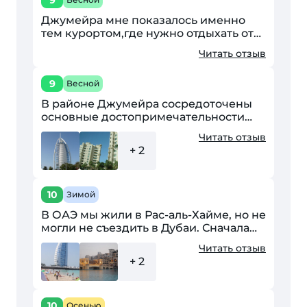
9
Джумейра мне показалось именно
тем курортом,где нужно отдыхать от
городской суеты. Жить в отеле на
Читать отзыв
пальме- это находится только на его
территории. Выйти...
9
Весной
В районе Джумейра сосредоточены
основные достопримечательности
Дубаи. Это прежде всего, самый
Читать отзыв
дорогой в мире отель в виде паруса,
+ 2
который является...
10
Зимой
В ОАЭ мы жили в Рас-аль-Хайме, но не
могли не съездить в Дубаи. Сначала
нас привезли в Джумейру, а именно к
Читать отзыв
знаменитому "Паруснику" или как его
+ 2
официальное...
10
Осенью