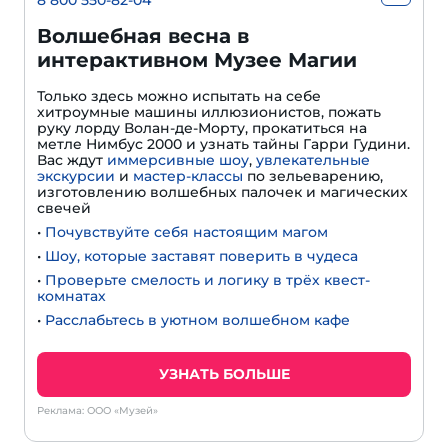
8 800 550-82-04
Волшебная весна в
интерактивном Музее Магии
Только здесь можно испытать на себе
хитроумные машины иллюзионистов, пожать
руку лорду Волан-де-Морту, прокатиться на
метле Нимбус 2000 и узнать тайны Гарри Гудини.
Вас ждут
иммерсивные шоу
,
увлекательные
экскурсии
и
мастер-классы
по зельеварению,
изготовлению волшебных палочек и магических
свечей
•
Почувствуйте себя настоящим магом
•
Шоу, которые заставят поверить в чудеса
•
Проверьте смелость и логику в трёх квест-
комнатах
•
Расслабьтесь в уютном волшебном кафе
УЗНАТЬ БОЛЬШЕ
Реклама: ООО «Музей»