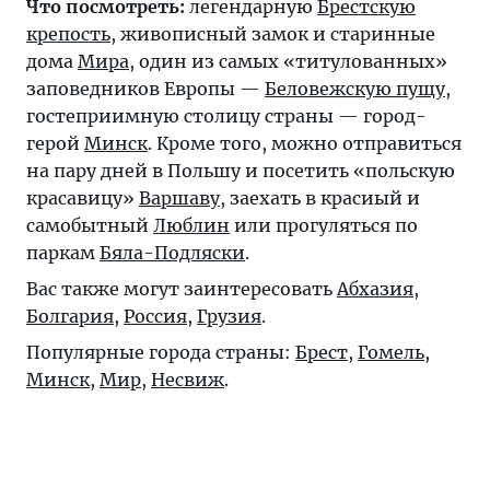
Что посмотреть:
легендарную
Брестскую
крепость
, живописный замок и старинные
дома
Мира
, один из самых «титулованных»
заповедников Европы —
Беловежскую пущу
,
гостеприимную столицу страны — город-
герой
Минск
. Кроме того, можно отправиться
на пару дней в Польшу и посетить «польскую
красавицу»
Варшаву
, заехать в красиый и
самобытный
Люблин
или прогуляться по
паркам
Бяла-Подляски
.
Вас также могут заинтересовать
Абхазия
,
Болгария
,
Россия
,
Грузия
.
Популярные города страны:
Брест
,
Гомель
,
Минск
,
Мир
,
Несвиж
.