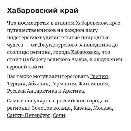
Хабаровский край
Что посмотреть:
в дивном
Хабаровском крае
путешественников на каждом шагу
подстерегают удивительные природные
чудеса — от
Джугджурского заповедника
до
столицы региона, города
Хабаровска
, что
стоит на берегу великого Амура, в окружении
суровой тайги.
Вас также могут заинтересовать
Греция
,
Турция
,
Абхазия
,
Германия
,
Финляндия
,
Русская
Антарктика
и
Арктика
.
Самые популярные российские города и
регионы:
Золотое кольцо
,
Казань
,
Москва
,
Санкт-Петербург
,
Сочи
.