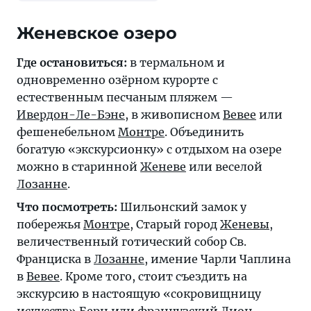
Женевское озеро
Где остановиться:
в термальном и
одновременно озёрном курорте с
естественным песчаным пляжем —
Ивердон-Ле-Бэне
, в живописном
Вевее
или
фешенебельном
Монтре
. Объединить
богатую «экскурсионку» с отдыхом на озере
можно в старинной
Женеве
или веселой
Лозанне
.
Что посмотреть:
Шильонский замок у
побережья
Монтре
, Старый город
Женевы
,
величественный готический собор Св.
Франциска в
Лозанне
, имение Чарли Чаплина
в
Вевее
. Кроме того, стоит съездить на
экскурсию в настоящую «сокровищницу