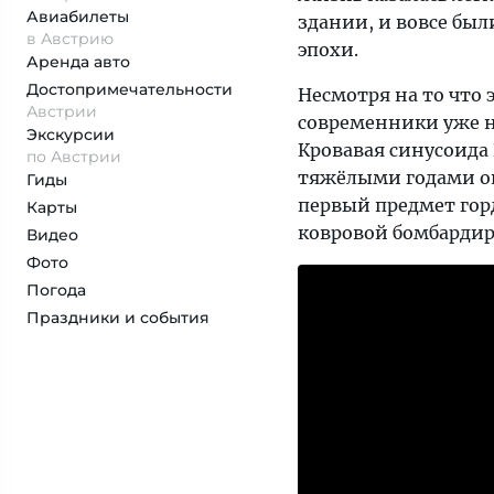
Авиабилеты
здании, и вовсе бы
в Австрию
эпохи.
Аренда авто
Достопримеча­тельности
Несмотря на то что 
Австрии
современники уже н
Экскурсии
Кровавая синусоида
по Австрии
тяжёлыми годами окк
Гиды
первый предмет горд
Карты
ковровой бомбардир
Видео
Фото
Погода
Праздники и события