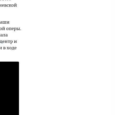
невской
 наши
ой оперы.
чала
 центр и
 в ходе