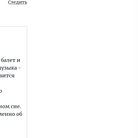
Следить
 балет и
музыка -
овится
о
ном сне.
именно об