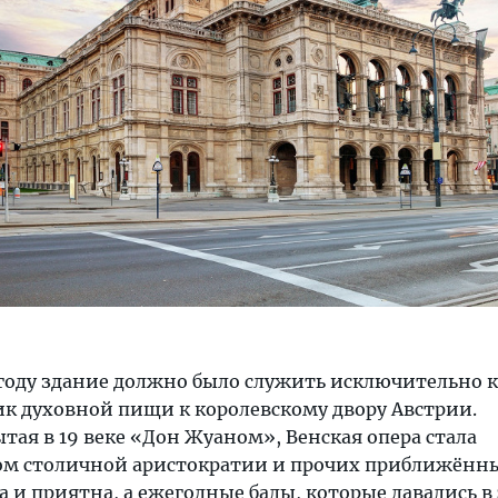
 году здание должно было служить исключительно 
 духовной пищи к королевскому двору Австрии.
ая в 19 веке «Дон Жуаном», Венская опера стала
м столичной аристократии и прочих приближённы
а и приятна, а ежегодные балы, которые давались в