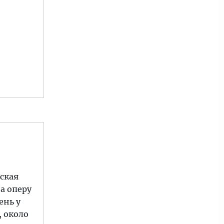
нская
на оперу
ень у
, около