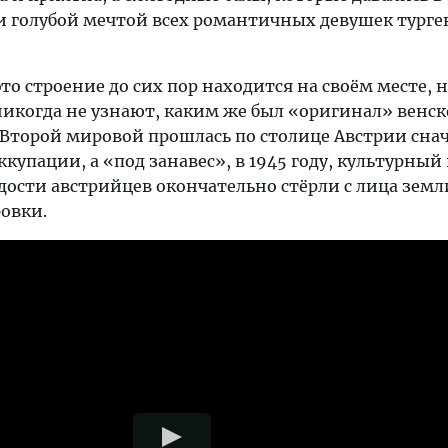
ли голубой мечтой всех романтичных девушек турге
это строение до сих пор находится на своём месте,
икогда не узнают, каким же был «оригинал» венск
 Второй мировой прошлась по столице Австрии сна
упации, а «под занавес», в 1945 году, культурный
ости австрийцев окончательно стёрли с лица земли
овки.