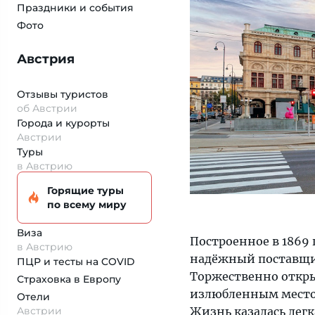
Праздники и события
Фото
Австрия
Отзывы туристов
об Австрии
Города и курорты
Австрии
Туры
в Австрию
Горящие туры
по всему миру
Виза
Построенное в 1869
в Австрию
надёжный поставщик
ПЦР и тесты на COVID
Торжественно открыт
Страховка
в Европу
излюбленным место
Отели
Австрии
Жизнь казалась легк