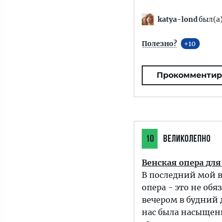
katya-lond
был(а)
Полезно?
10
Прокомментир
10
ВЕЛИКОЛЕПНО
Венская опера для
В последний мой ви
опера - это не обя
вечером в будний 
нас была насыщенн