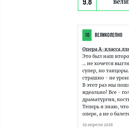
9.8
вели
10
ВЕЛИКОЛЕПНО
Опера А-класса дл
Это был наш второ
... не хочется выг
супер, но танцоры.
страшно - не урон
В этот раз мы пош
идеально! Все - го
драматургия, кост
Теперь я знаю, что
опере, а не о балете
19 апреля 2018