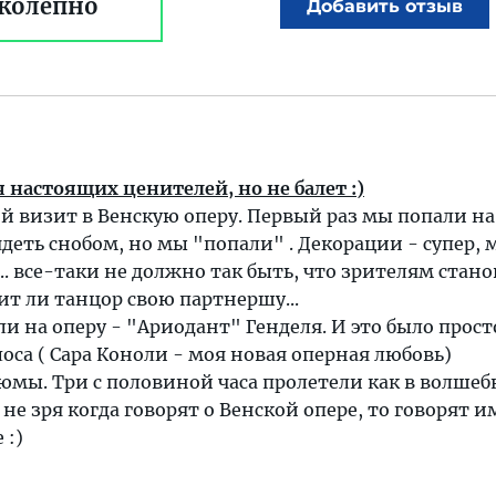
колепно
Добавить отзыв
я настоящих ценителей, но не балет :)
й визит в Венскую оперу. Первый раз мы попали на
лядеть снобом, но мы "попали" . Декорации - супер, 
.. все-таки не должно так быть, что зрителям стан
ит ли танцор свою партнершу...
ли на оперу - "Ариодант" Генделя. И это было прост
лоса ( Сара Коноли - моя новая оперная любовь)
юмы. Три с половиной часа пролетели как в волшеб
 не зря когда говорят о Венской опере, то говорят 
 :)