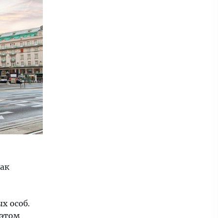
как
х особ.
 этом