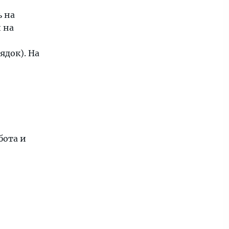
ь на
 на
ядок). На
бота и