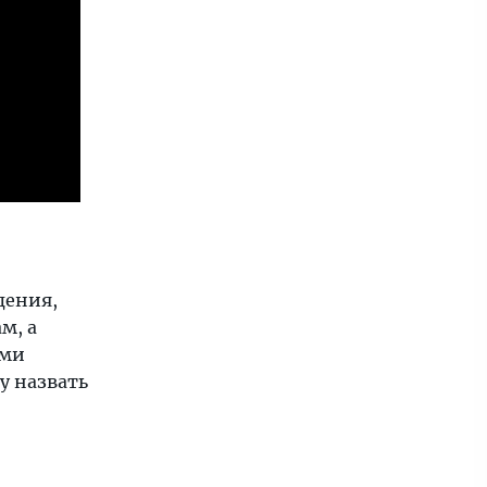
дения,
м, а
ыми
у назвать