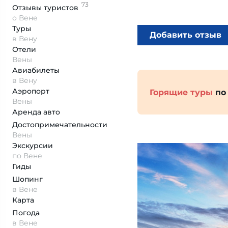
73
Отзывы
туристов
о Вене
Туры
Добавить отзыв
в Вену
Отели
Вены
Авиабилеты
в Вену
Аэропорт
Горящие туры
по
Вены
Аренда авто
Достопримеча­тельности
Вены
Экскурсии
по Вене
Гиды
Шопинг
в Вене
Карта
Погода
в Вене