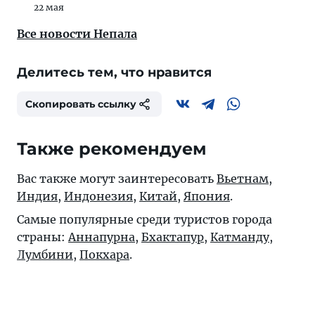
22 мая
Все новости Непала
Делитесь тем, что нравится
Скопировать ссылку
Также рекомендуем
Вас также могут заинтересовать
Вьетнам
,
Индия
,
Индонезия
,
Китай
,
Япония
.
Самые популярные среди туристов города
страны:
Аннапурна
,
Бхактапур
,
Катманду
,
Лумбини
,
Покхара
.