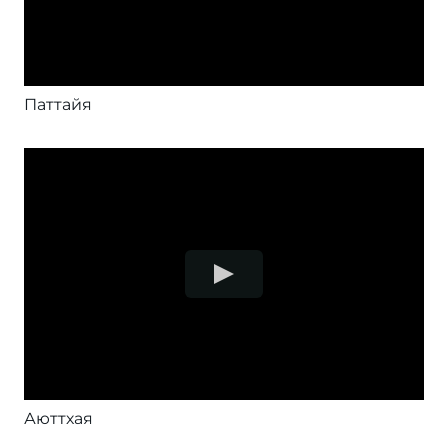
Паттайя
Аюттхая