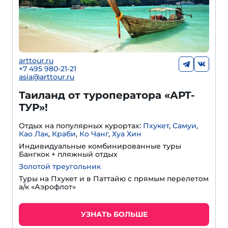
arttour.ru
+7 495 980-21-21
asia@arttour.ru
Таиланд от туроператора «АРТ-
ТУР»!
Отдых на популярных курортах:
Пхукет
,
Самуи
,
Као Лак
,
Краби
,
Ко Чанг
,
Хуа Хин
Индивидуальные комбинированные туры
Бангкок + пляжный отдых
Золотой треугольник
Туры на Пхукет и в Паттайю с прямым перелетом
а/к «Аэрофлот»
УЗНАТЬ БОЛЬШЕ