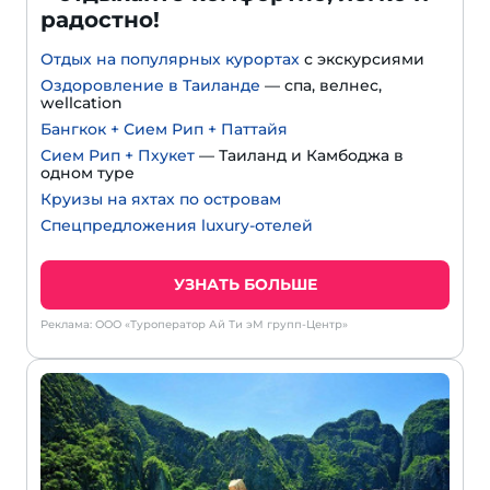
радостно!
Отдых на популярных курортах
с экскурсиями
Оздоровление в Таиланде
— спа, велнес,
wellcation
Бангкок + Сием Рип + Паттайя
Сием Рип + Пхукет
— Таиланд и Камбоджа в
одном туре
Круизы на яхтах по островам
Спецпредложения luxury-отелей
УЗНАТЬ БОЛЬШЕ
Реклама: ООО «Туроператор Ай Ти эМ групп-Центр»