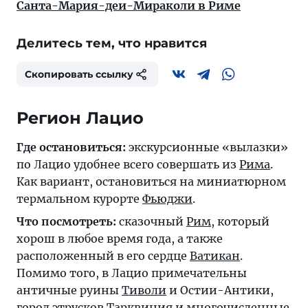
Санта-Мария-деи-Мираколи в Риме
Делитесь тем, что нравится
Скопировать ссылку
Регион Лацио
Где остановиться:
экскурсионные «вылазки»
по Лацио удобнее всего совершать из
Рима
.
Как вариант, остановиться на миниатюрном
термальном курорте
Фьюджи
.
Что посмотреть:
сказочный
Рим
, который
хорош в любое время года, а также
расположенный в его сердце
Ватикан
.
Помимо того, в Лацио примечательны
античные руины
Тиволи
и Остии-Антики,
город этрусков
Тарквиния
и многочисленные