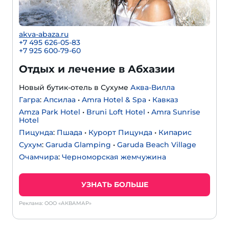
akva-abaza.ru
+7 495 626-05-83
+7 925 600-79-60
Отдых и лечение в Абхазии
Новый бутик-отель в Сухуме
Аква-Вилла
Гагра
:
Апсилаа
•
Amra Hotel & Spa
•
Кавказ
Amza Park Hotel
•
Bruni Loft Hotel
•
Amra Sunrise
Hotel
Пицунда
:
Пшада
•
Курорт Пицунда
•
Кипарис
Сухум
:
Garuda Glamping
•
Garuda Beach Village
Очамчира
:
Черноморская жемчужина
УЗНАТЬ БОЛЬШЕ
Реклама: ООО «АКВАМАР»