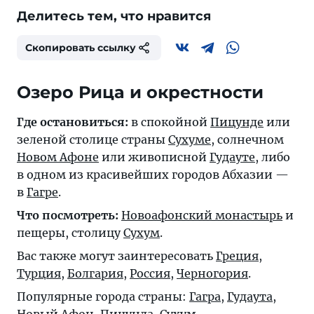
Делитесь тем, что нравится
Скопировать ссылку
Озеро Рица и окрестности
Где остановиться:
в спокойной
Пицунде
или
зеленой столице страны
Сухуме
, солнечном
Новом Афоне
или живописной
Гудауте
, либо
в одном из красивейших городов Абхазии —
в
Гагре
.
Что посмотреть:
Новоафонский монастырь
и
пещеры, столицу
Сухум
.
Вас также могут заинтересовать
Греция
,
Турция
,
Болгария
,
Россия
,
Черногория
.
Популярные города страны:
Гагра
,
Гудаута
,