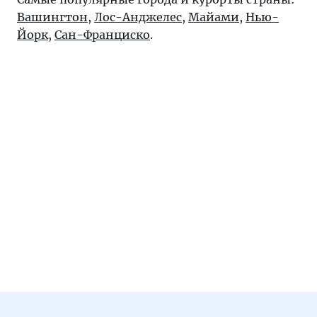
Вашингтон
,
Лос-Анджелес
,
Майами
,
Нью-
Йорк
,
Сан-Франциско
.