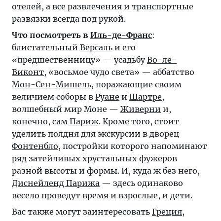
отелей, а все развлечения и транспортные
развязки всегда под рукой.
Что посмотреть в
Иль-де-Франс
:
блистательный
Версаль
и его
«предшественницу» — усадьбу
Во-ле-
Виконт
, «восьмое чудо света» — аббатство
Мон-Сен-Мишель
, поражающие своим
величием соборы в
Руане
и
Шартре
,
волшебный мир Моне —
Живерни
и,
конечно, сам
Париж
. Кроме того, стоит
уделить полдня для экскурсии в дворец
Фонтенбло
, постройки которого напоминают
ряд затейливых хрустальных фужеров
разной высоты и формы. И, куда ж без него,
Диснейленд Парижа
— здесь одинаково
весело проведут время и взрослые, и дети.
Вас также могут заинтересовать
Греция
,