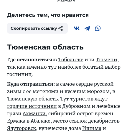
Делитесь тем, что нравится
Скопировать ссылку
Тюменская область
Где остановиться:
в
Тобольске
или
Тюмени
,
так как именно тут наиболее богатый выбор
гостиниц.
Куда отправиться:
в самое сердце русской
зимы с ее метелями и кусачим морозом, в
Тюменскую область
. Тут туристов ждут
горячие источники
в Дубровном и лечебные
грязи
Ахманки
, сибирский острог времен
Ермака в
Абалаке
, место ссылок декабристов
Ялуторовск
, купеческие дома
Ишима
и