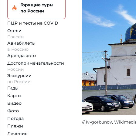
Горящие туры
по России
ПЦР и тесты на COVID
Отели
России
Авиабилеты
в Россию
Аренда авто
Достопримеча­тельности
России
Экскурсии
по России
Гиды
Карты
Видео
Фото
Погода
Iv-gorbunov
, Wikimedi
Пляжи
Лечение