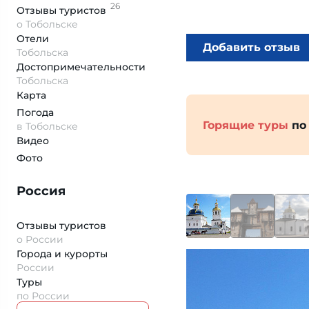
26
Отзывы
туристов
о Тобольске
Отели
Добавить отзыв
Тобольска
Достопримеча­тельности
Тобольска
Карта
Погода
Горящие туры
по
в Тобольске
Видео
Фото
Россия
Отзывы туристов
о России
Города и курорты
России
Туры
по России