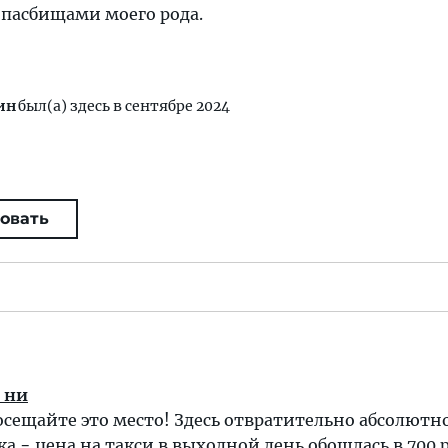
пасбищами моего рода.
ин
был(а) здесь в сентябре 2024
овать
о ни
посещайте это место! Здесь отвратительно абсолютно
а − цена на такси в выходной день обошлась в 700 