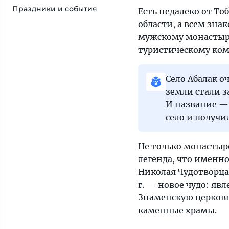
Праздники и события
Есть недалеко от То
области, а всем зн
мужскому монастырю
туристическому ком
Село Абалак о
земли стали з
И название — с
село и получи
Не только монастыр
легенда, что именно
Николая Чудотворца 
г. — новое чудо: яв
Знаменскую церковь.
каменные храмы.