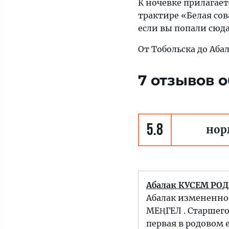
К ночевке прилагае
трактире «Белая сов
если вы попали сюда
От Тобольска до Аба
7 отзывов 
5.8
нор
Абалак КУСЕМ РО
Абалак измененно
МЕҢГЕЛ . Старшег
первая в родовом 