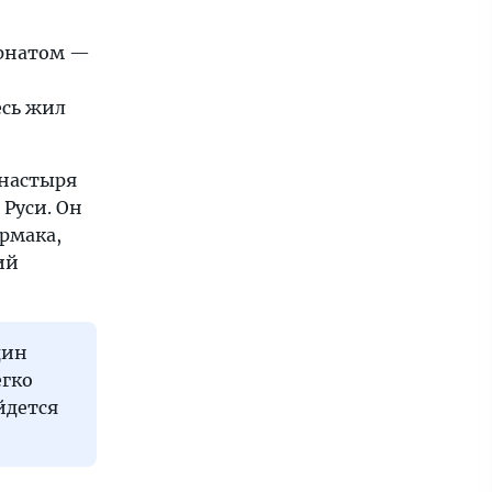
ернатом —
есь жил
онастыря
 Руси. Он
рмака,
ий
дин
егко
йдется