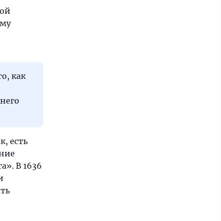
кой
ому
о, как
 него
, есть
ение
а». В 1636
и
ать