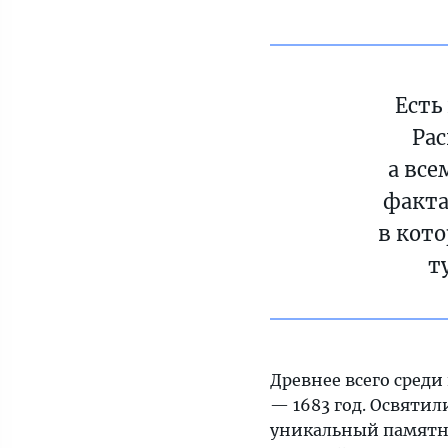
Есть
Рас
а все
факта
в кот
т
Древнее всего среди
— 1683 год. Освятил
уникальный памятник