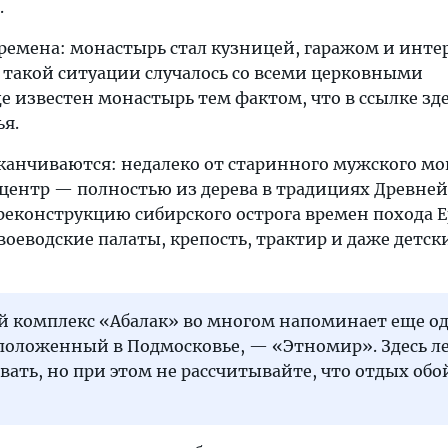
.
времена: монастырь стал кузницей, гаражом и инт
в такой ситуации случалось со всеми церковными
е известен монастырь тем фактом, что в ссылке зд
ья.
заканчиваются: недалеко от старинного мужского м
центр — полностью из дерева в традициях Древней
реконструкцию сибирского острога времен похода Е
воеводские палаты, крепость, трактир и даже детск
й комплекс «Абалак» во многом напоминает еще о
сположенный в Подмосковье, — «Этномир». Здесь л
ать, но при этом не рассчитывайте, что отдых обо