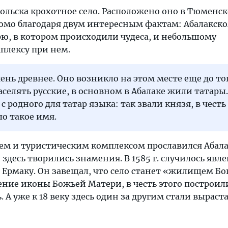
больска крохотное село. Расположено оно в Тюменс
акомо благодаря двум интересным фактам: Абалакск
, в котором происходили чудеса, и небольшому
плексу при нем.
чень древнее. Оно возникло на этом месте еще до тог
аселять русские, в основном в Абалаке жили татары.
 родного для татар языка: так звали князя, в честь
ло такое имя.
ем и туристическим комплексом прославился Абалак
 здесь творились знамения. В 1585 г. случилось явл
Ермаку. Он завещал, что село станет «жилищем Бог
ление иконы Божьей Матери, в честь этого построил
 А уже к 18 веку здесь один за другим стали выраст