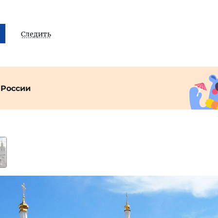
Следить
 России