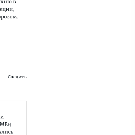
ухню в
укции,
орозом.
Следить
ни
 МЕҢ
ялись