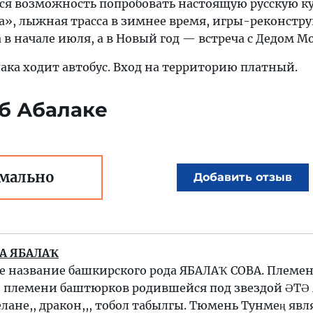
тся возможность попробовать настоящую русскую к
а», лыжная трасса в зимнее время, игры-реконстр
 в начале июля, а в Новый год — встреча с Дедом М
лака ходит автобус. Вход на территорию платный.
об Абалаке
мально
Добавить отзыв
ДА ЯБАЛАҠ
е название башкирского рода ЯБАЛАҠ СОВА. Племе
о племени баштюрков родившейся под звездой ӘТӘ
елане,, дракон,,, тобол табылгы. Тюмень Тунмең явл