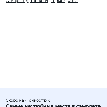
Самарканд
,
Ташкент
,
Термез
,
Хива
.
Скоро на «Тонкостях»:
Самые неудобные места в самолете