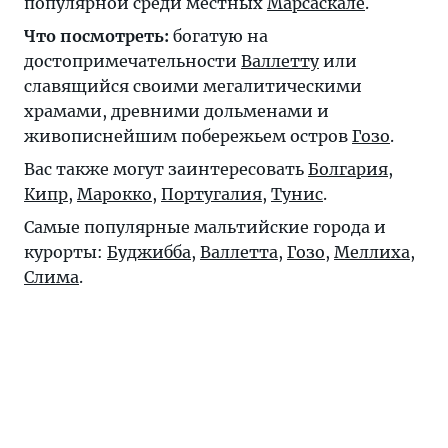
популярной среди местных
Марсаскале
.
Что посмотреть:
богатую на
достопримечательности
Валлетту
или
славящийся своими мегалитическими
храмами, древними дольменами и
живописнейшим побережьем остров
Гозо
.
Вас также могут заинтересовать
Болгария
,
Кипр
,
Марокко
,
Португалия
,
Тунис
.
Самые популярные мальтийские города и
курорты:
Буджибба
,
Валлетта
,
Гозо
,
Меллиха
,
Слима
.