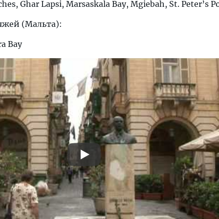
hes, Ghar Lapsi, Marsaskala Bay, Mgiebah, St. Peter’s P
яжей (Мальта):
ra Bay