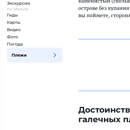
каменистый (скольк
Экскурсии
острове без купания
по Мальте
Гиды
вы поймете, сторон
Карты
Видео
Фото
Погода
Пляжи
Достоинств
галечных 