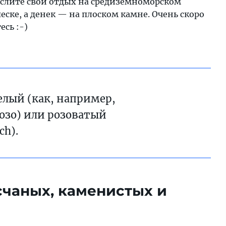
ыслите свой отдых на средиземноморском
еске, а денек — на плоском камне. Очень скоро
сь :-)
елый (как, например,
Гозо) или розоватый
ch).
счаных, каменистых и