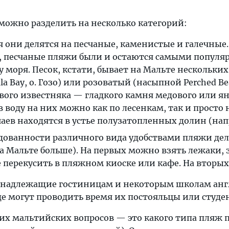
можно разделить на несколько категорий:
 они делятся на песчаные, каменистые и галечные. 
ке, песчаные пляжи были и остаются самыми попул
 моря. Песок, кстати, бывает на Мальте нескольких 
a Bay, о. Гозо) или розоватый (насыпной Perched B
вого известняка — гладкого камня медового или я
 воду на них можно как по лесенкам, так и просто н
аев находятся в устье полузатопленных долин (н
дованности различного вида удобствами пляжи де
на Мальте больше). На первых можно взять лежаки,
е перекусить в пляжном киоске или кафе. На вторых 
ринадлежащие гостиницам и некоторым школам ан
 где могут проводить время их постояльцы или студе
их мальтийских вопросов — это какого типа пляж п