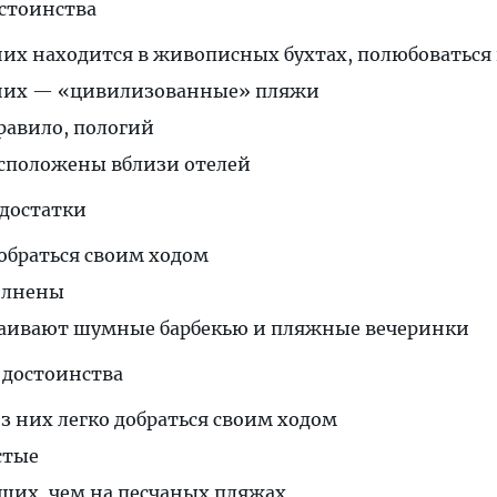
стоинства
их находится в живописных бухтах, полюбоваться 
 них — «цивилизованные» пляжи
правило, пологий
асположены вблизи отелей
достатки
добраться своим ходом
олнены
траивают шумные барбекью и пляжные вечеринки
 достоинства
з них легко добраться своим ходом
стые
их, чем на песчаных пляжах