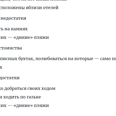
асположены вблизи отелей
 недостатки
ть на камнях
них — «дикие» пляжи
стоинства
писных бухтах, полюбоваться на которые — само по
х
достатки
ко добраться своих ходом
и ходить по гальке
них — «дикие» пляжи