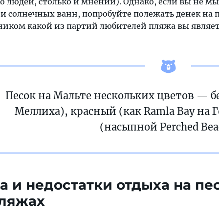
о людей, столько и мнений). Однако, если вы не м
 и солнечных ванн, попробуйте полежать денек на п
ником какой из партий любителей пляжа вы являете
Песок на Мальте нескольких цветов — б
Меллиха), красный (как Ramla Bay на 
(насыпной Perched Bea
а и недостатки отдыха на пе
пляжах