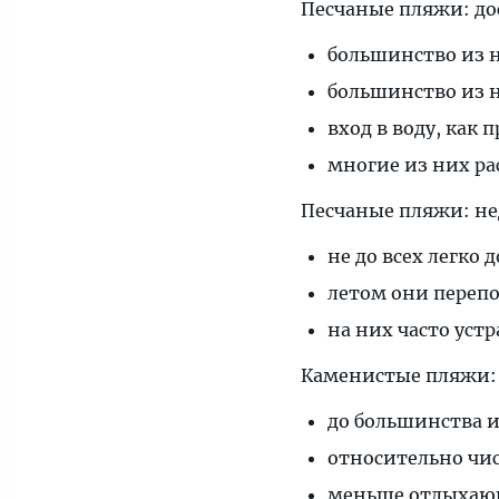
Песчаные пляжи: до
большинство из н
большинство из
вход в воду, как 
многие из них р
Песчаные пляжи: не
не до всех легко 
летом они переп
на них часто ус
Каменистые пляжи:
до большинства и
относительно чи
меньше отдыхающ