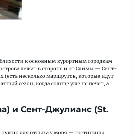
го близости к основным курортным городкам —
строва лежат в стороне и от Слимы — Сент-
х (есть несколько маршрутов, которые идут
тный сезон, когда солнце уже не печет, а
) и Сент-Джулианс (St.
о нужно для отдыха у моря — гостиницы,