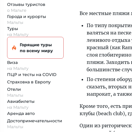
Отзывы туристов
о Мальте
Все местные пляжи 
Города и курорты
Мальты
По типу покрытия
Туры
валяться на пес
на Мальту
ленивого отдыха у
Горящие туры
красный (как Raml
по всему миру
слоя глобигерино
пляжи. Заходить в
Виза
на Мальту
большинстве случ
ПЦР и тесты на COVID
По степени обору
Страховка
в Европу
сказать, вторых 
Отели
напрокат, а такж
Мальты
Авиабилеты
Кроме того, есть п
на Мальту
клубы (beach club),
Аренда авто
Достопримеча­тельности
Один из риторическ
Мальты