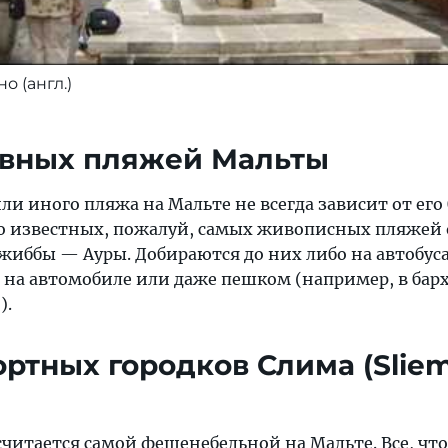
о (англ.)
овных пляжей Мальты
или иного пляжа на Мальте не всегда зависит от е
о известных, пожалуй, самых живописных пляжей о
жиббы — Ауры. Добираются до них либо на автобуса
на автомобиле или даже пешком (например, в барха
).
ртных городков Слима (Sliema
считается самой фешенебельной на Мальте. Все, чт