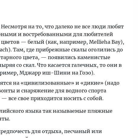
Несмотря на то, что далеко не все люди любят
ярными и востребованными для любителей
цветов — белый (как, например, Mellieha Bay),
each). Там, где прибрежные скалы оголились до
нтарного цвета, — появились каменистые
ыряя со скал. Что касается галечных, то они в
апример, Мджарр иш-Шини на Гозо).
лятся на «цивилизованные» и «дикие» (надо
 зонты и снаряжение для водного спорта
— все свое приходится носить с собой.
глийского языка так называемые пляжные
нты.
редпочесть для отдыха, песчаный или