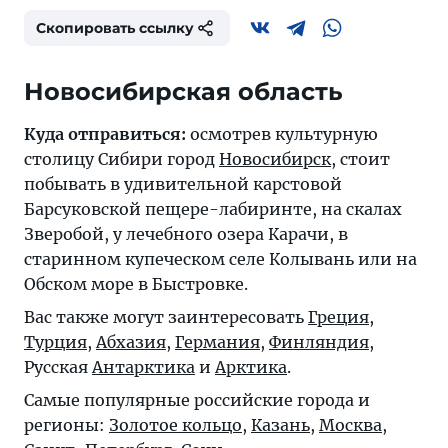
Скопировать ссылку
Новосибирская область
Куда отправиться:
осмотрев культурную
столицу Сибири город
Новосибирск
, стоит
побывать в удивительной карстовой
Барсуковской пещере-лабиринте, на скалах
Зверобой, у лечебного озера Карачи, в
старинном купеческом селе Колывань или на
Обском море в Быстровке.
Вас также могут заинтересовать
Греция
,
Турция
,
Абхазия
,
Германия
,
Финляндия
,
Русская
Антарктика
и
Арктика
.
Самые популярные российские города и
регионы:
Золотое кольцо
,
Казань
,
Москва
,