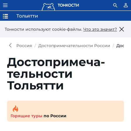
Тольятти
Тонкости используют сookie-файлы.
Что это значит?
Россия
Достопримечательности России
Досто
Достопри­меча­
тель­ности
Тольятти
Горящие туры
по России