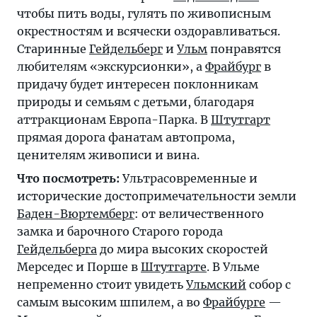
чтобы пить воды, гулять по живописным
окрестностям и всячески оздоравливаться.
Старинные
Гейдельберг
и
Ульм
понравятся
любителям «экскурсионки», а
Фрайбург
в
придачу будет интересен поклонникам
природы и семьям с детьми, благодаря
аттракционам Европа-Парка. В
Штутгарт
прямая дорога фанатам автопрома,
ценителям живописи и вина.
Что посмотреть:
Ультрасовременные и
исторические достопримечательности земли
Баден-Вюртемберг
: от величественного
замка и барочного Старого города
Гейдельберга
до мира высоких скоростей
Мерседес и Порше в
Штутгарте
. В Ульме
непременно стоит увидеть
Ульмский
собор с
самым высоким шпилем, а во
Фрайбурге
—