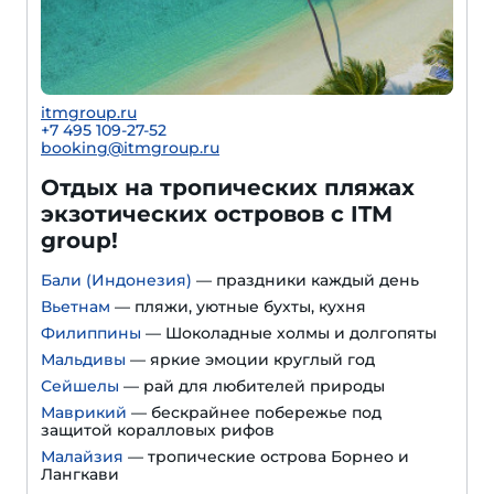
itmgroup.ru
+7 495 109-27-52
booking@itmgroup.ru
Отдых на тропических пляжах
экзотических островов с ITM
group!
Бали (Индонезия)
— праздники каждый день
Вьетнам
— пляжи, уютные бухты, кухня
Филиппины
— Шоколадные холмы и долгопяты
Мальдивы
— яркие эмоции круглый год
Сейшелы
— рай для любителей природы
Маврикий
— бескрайнее побережье под
защитой коралловых рифов
Малайзия
— тропические острова Борнео и
Лангкави