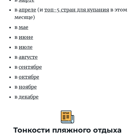
в
апреле
(и
топ-5 стран для купания
в этом
месяце)
в
мае
в
июне
в
июле
в
августе
в
сентябре
в
октябре
в
ноябре
в
декабре
Тонкости пляжного отдыха