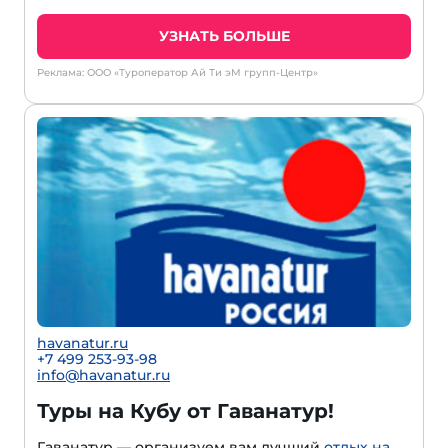
УЗНАТЬ БОЛЬШЕ
Реклама: ООО «Туроператор Ай Ти эМ групп-Центр»
havanatur.ru
+7 499 253-93-98
info@havanatur.ru
Туры на Кубу от Гаванатур!
Гаванатур — организуем вам лучший
отдых на