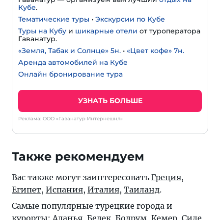
Кубе
.
Тематические туры
•
Экскурсии по Кубе
Туры на Кубу
и
шикарные отели
от туроператора
Гаванатур.
«Земля, Табак и Солнце» 5н.
•
«Цвет кофе» 7н.
Аренда автомобилей на Кубе
Онлайн бронирование тура
УЗНАТЬ БОЛЬШЕ
Реклама: ООО «Гаванатур Интернешнл»
Также рекомендуем
Вас также могут заинтересовать
Греция
,
Египет
,
Испания
,
Италия
,
Таиланд
.
Самые популярные турецкие города и
курорты:
Аланья
,
Белек
,
Бодрум
,
Кемер
,
Сиде
,