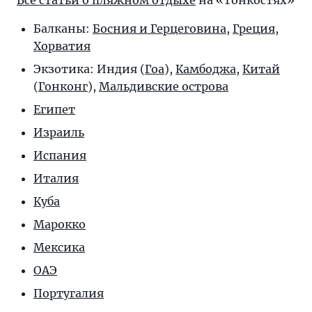
Все статьи о пляжном отдыхе
на «Тонкостях»
Балканы:
Босния и Герцеговина
,
Греция
,
Хорватия
Экзотика: Индия (
Гоа
),
Камбоджа
,
Китай
(
Гонконг
),
Мальдивские острова
Египет
Израиль
Испания
Италия
Куба
Марокко
Мексика
ОАЭ
Португалия