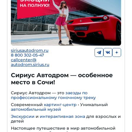
siriusautodrom.ru
8 800 302-05-47
callcenter@
autodrom.sirius.ru
Сириус Автодром — особенное
место в Сочи!
Сириус Автодром — это
заезды по
профессиональному гоночному треку
Cовременный
картинг-центр
• Уникальный
автомобильный музей
Экскурсии
и
интерактивная зона
для взрослых и
детей
Настоящее путешествие в мир автомобильной