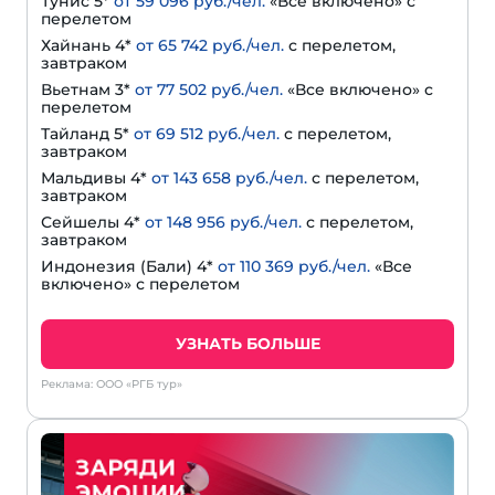
Тунис 5*
от 59 096 руб./чел.
«Все включено» с
перелетом
Хайнань 4*
от 65 742 руб./чел.
с перелетом,
завтраком
Вьетнам 3*
от 77 502 руб./чел.
«Все включено» с
перелетом
Тайланд 5*
от 69 512 руб./чел.
с перелетом,
завтраком
Мальдивы 4*
от 143 658 руб./чел.
с перелетом,
завтраком
Сейшелы 4*
от 148 956 руб./чел.
с перелетом,
завтраком
Индонезия (Бали) 4*
от 110 369 руб./чел.
«Все
включено» с перелетом
УЗНАТЬ БОЛЬШЕ
Реклама: ООО «РГБ тур»