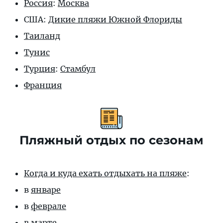
Россия
:
Москва
США:
Дикие пляжи Южной Флориды
Таиланд
Тунис
Турция
:
Стамбул
Франция
Пляжный отдых по сезонам
Когда и куда ехать отдыхать на пляже
:
в
январе
в
феврале
в
марте