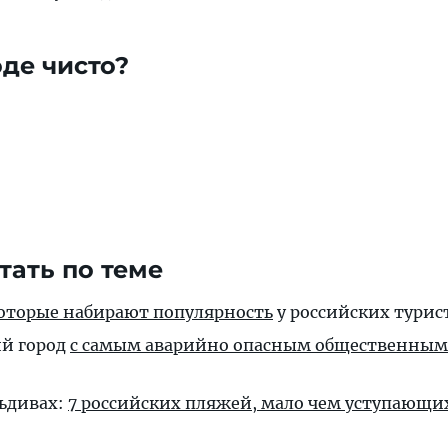
оде чисто?
тать по теме
которые набирают популярность
у российских турис
ий город
с самым аварийно опасным общественным
льдивах:
7 российских пляжей, мало чем уступающи