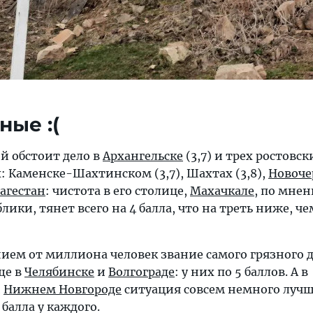
ные :(
ой обстоит дело в
Архангельске
(3,7) и трех ростовск
 Каменске-Шахтинском (3,7), Шахтах (3,8),
Новоче
агестан
: чистота в его столице,
Махачкале
, по мне
лики, тянет всего на 4 балла, что на треть ниже, че
нием от миллиона человек звание самого грязного 
ще в
Челябинске
и
Волгограде
: у них по 5 баллов. А в
и
Нижнем Новгороде
ситуация совсем немного лучш
 балла у каждого.