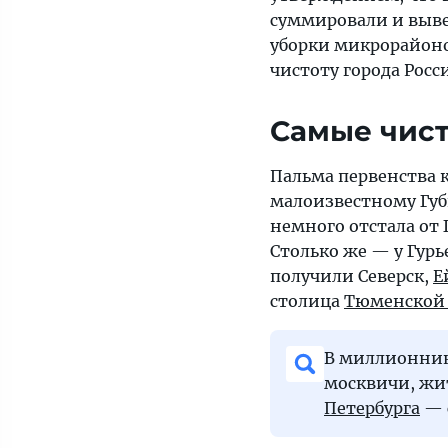
суммировали и выве
уборки микрорайонов
чистоту города Росс
Самые чист
Пальма первенства 
малоизвестному Гу
немного отстала от
Столько же — у Гурь
получили Северск,
Е
столица
Тюменской 
В миллионника
москвичи, ж
Петербурга
— 