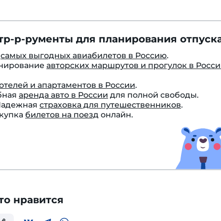
тр-р-рументы для планирования отпуска
к
самых выгодных авиабилетов в Россию
.
онирование
авторских маршрутов и прогулок в Росс
отелей и апартаментов в России
.
бная
аренда авто в России
для полной свободы.
 Надежная
страховка для путешественников
.
окупка
билетов на поезд
онлайн.
то нравится