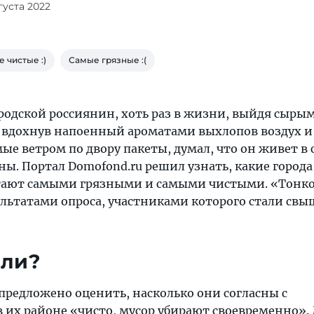
вгуста 2022
 чистые :)
Самые грязные :(
родской россиянин, хоть раз в жизни, выйдя сырым
 вдохнув напоенный ароматами выхлопов воздух и
ые ветром по двору пакеты, думал, что он живет в
ны. Портал Domofond.ru решил узнать, какие город
тают самыми грязными и самыми чистыми. «Тонк
льтатами опроса, участниками которого стали свыш
али?
предложено оценить, насколько они согласны с
в их районе «чисто, мусор убирают своевременно».