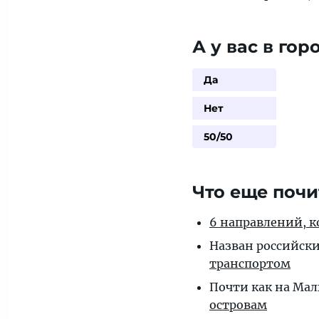
А у вас в гор
Да
Нет
50/50
Что еще почи
6 направлений, 
Назван российск
транспортом
Почти как на Ма
островам