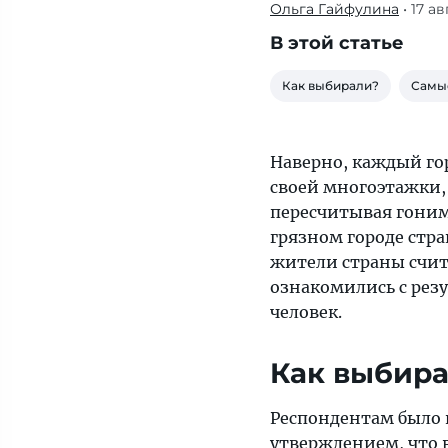
Ольга Гайфулина
• 17 а
Респондентам
было
В этой статье
предложено
оценить,
Как выбирали?
Самые
насколько
они
согласны
Наверно, каждый го
с
своей многоэтажки,
утверждением,
пересчитывая гоним
что
грязном городе стра
в
жители страны счи
их
ознакомились с резу
районе
человек.
«чисто,
мусор
Как выбир
убирают
своевременно»
Респондентам было 
утверждением, что 