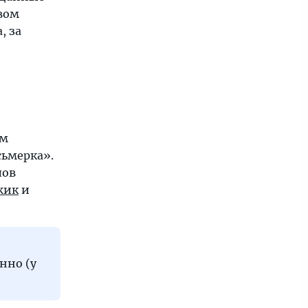
вом
, за
ем
осьмерка».
лов
жик
и
енно (у