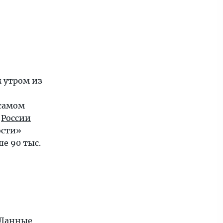
 утром из
 самом
а
России
ости»
е 90 тыс.
 Данные