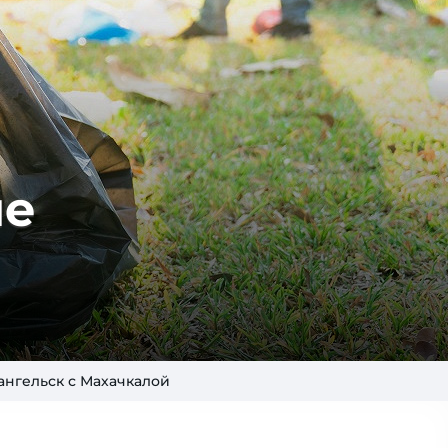
ые
ангельск с Махачкалой