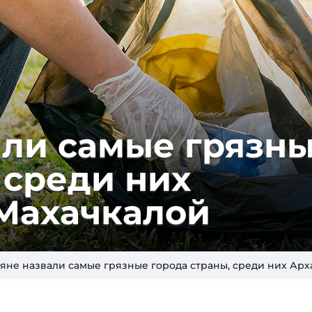
али самые грязн
 среди них
 Махачкалой
яне назвали самые грязные города страны, среди них Арх