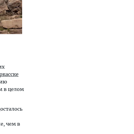
их
ркасске
нию
м в целом
досталось
е, чем в