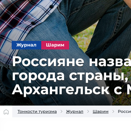
Журнал
Шарим
Россияне назв
города страны,
Архангельск с
Тонкости туризма
Журнал
Шарим
Росси