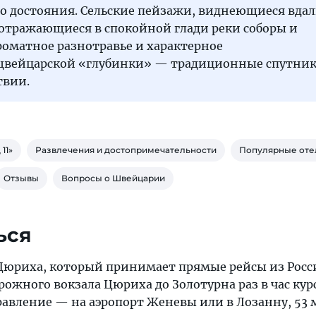
о достояния. Сельские пейзажи, виднеющиеся вда
 отражающиеся в спокойной глади реки соборы и
роматное разнотравье и характерное
щвейцарской «глубинки» — традиционные спутник
твии.
11»
Развлечения и достопримечательности
Популярные оте
Отзывы
Вопросы о Швейцарии
ься
 Цюриха, который принимает прямые рейсы из Росс
рожного вокзала Цюриха до Золотурна раз в час ку
равление — на аэропорт Женевы или в Лозанну, 53