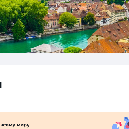
н
 всему миру