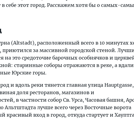
т в себе этот город. Расскажем хотя бы о самых-сам
д
рна (Altstadt), расположенный всего в 10 минутах 
а, приютился за массивной городской стеной. Лучш
я на это средоточие барочных особнячков и церкве
жной: старинные соборы отражаются в реке, а вдали
ные Юрские горы.
ород и вдоль реки тянется главная улица Hauptgasse
виная доля ресторанов, магазинов и
тей, в частности собор Св. Урса, Часовая башня, Ар
ю Альтштадта лучше всего через Восточные ворота
ый красивый вход в город, откуда стартует и Хауптга