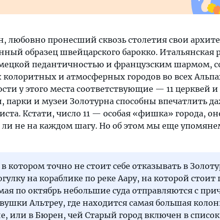
, любовно пронесший сквозь столетия свои архит
ный образец швейцарского барокко. Итальянская 
немецкой педантичностью и французским шармом, с
х колоритных и атмосферных городов во всех Альпа
ти у этого места соответствующие — 11 церквей и 
, парки и музеи Золотурна способны впечатлить д
ста. Кстати, число 11 — особая «фишка» города, он
а ли не на каждом шагу. Но об этом мы еще упомяне
 в котором точно не стоит себе отказывать в Золот
гулку на кораблике по реке Аару, на которой стоит 
мая по октябрь небольшие суда отправляются с при
евушки Альтреу, где находится самая большая коло
не, или в Бюрен, чей Старый город включен в список