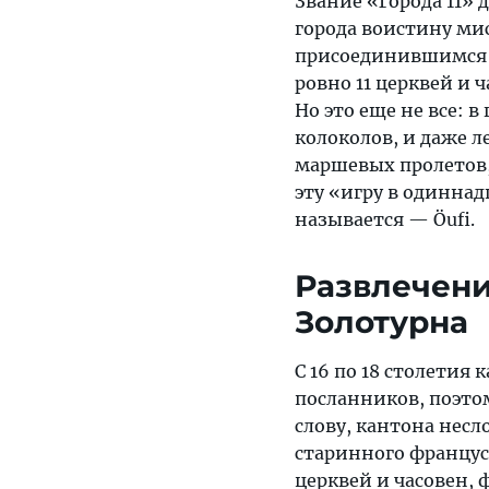
Звание «Города 11» 
города воистину ми
присоединившимся к
ровно 11 церквей и 
Но это еще не все: в
колоколов, и даже л
маршевых пролетов, 
эту «игру в одинна
называется — Öufi.
Развлечени
Золотурна
С 16 по 18 столетия
посланников, поэто
слову, кантона несл
старинного француск
церквей и часовен, 