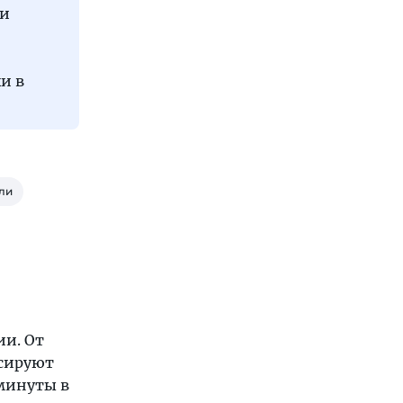
ли
и в
ли
ии. От
рсируют
 минуты в