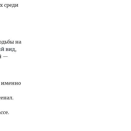
ых среди
ходьбы на
ий вид,
й —
, именно
сенал.
ссе.