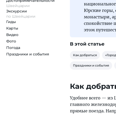
Достопримеча­тельности
национальног
Швейцарии
Юрские горы,
Экскурсии
по Швейцарии
монастыри, а
Гиды
спокойствие 
Карты
этом путешес
Видео
Фото
В этой статье
Погода
Праздники и события
Как добраться
«Город 
Праздники и события
Как добрат
Удобнее всего — из
главного железнодо
прямые поезда. Нап