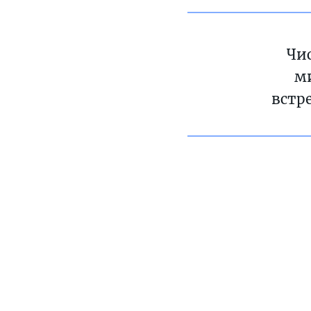
Чис
м
встре