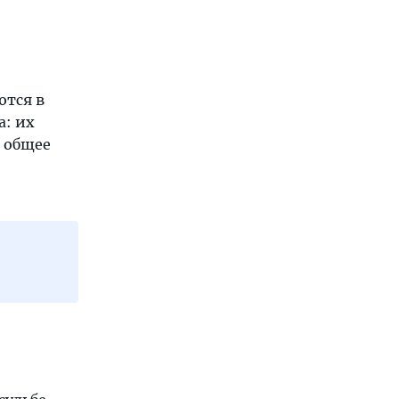
ются в
а: их
а общее