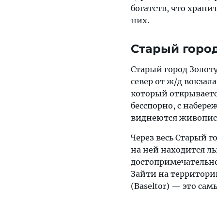
богатств, что храни
них.
Старый горо
Старый город Золоту
север от ж/д вокзал
который открываетс
бесспорно, с набере
виднеются живопис
Через весь Старый г
на ней находится ль
достопримечательнос
Зайти на территори
(Baseltor) — это сам