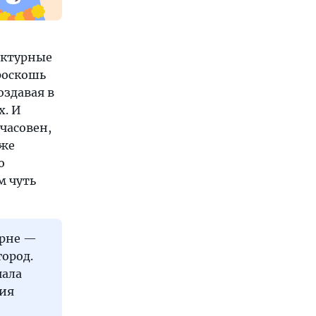
ектурные
роскошь
оздавая в
х. И
часовен,
аже
о
м чуть
урне —
город.
чала
ния