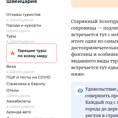
Швейцария
Отзывы туристов
о Швейцарии
Старинный Золотурн
Города и курорты
сокровища — подлин
Швейцарии
встречается тут с 
Туры
итоге один из самы
в Швейцарию
достопримечательнос
Горящие туры
фонтаны и особняки
по всему миру
видавшего виды тури
Виза
встречается тут едв
в Швейцарию
ниже.
ПЦР и тесты на COVID
Страховка
в Европу
Удовольствие,
Отели
совершить про
Швейцарии
Авиабилеты
Каждый год с 
в Швейцарию
города до дер
Аренда авто
аистов в стра