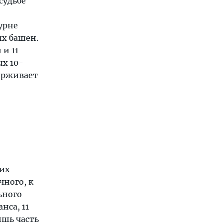
судьбе
урне
ых башен.
 и 11
ых 10-
держивает
ких
чного, к
ьного
нса, 11
ишь часть