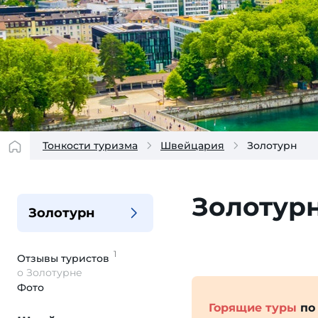
Тонкости туризма
Швейцария
Золотурн
Золотур
Золотурн
1
Отзывы
туристов
о Золотурне
Фото
Горящие туры
по