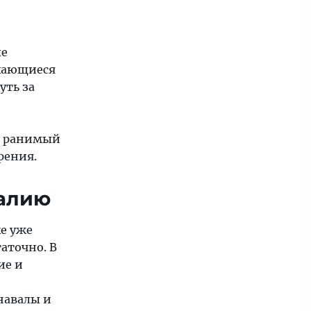
ые
екающиеся
уть за
ли ранимый
рения.
талию
е уже
аточно. В
ие и
навалы и