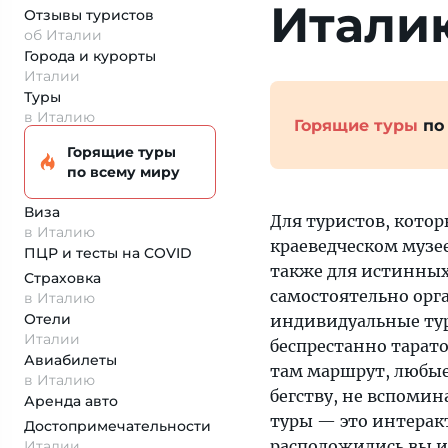
Итали
Отзывы туристов
об Италии
Города и курорты
Италии
Туры
в Италию
Горящие туры
по
Горящие туры
по всему миру
Виза
Для туристов, кото
в Италию
краеведческом музе
ПЦР и тесты на COVID
также для истинных
Страховка
самостоятельно орг
в Италию
Отели
индивидуальные тур
Италии
беспрестанно тарат
Авиабилеты
там маршрут, любые
в Италию
бегству, не вспоми
Аренда авто
туры — это интерак
Достопримеча­тельности
расположились вы и
Италии