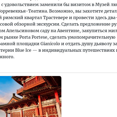
 с удовольствием заменили бы визитом в Музей л
Торревеккья-Театина. Возможно, вы захотите дета
 римский квартал Трастевере и провести здесь два
совой обзорной экскурсии. Сделать предложение ру
ом Апельсиновом саду на Авентине, закупиться м
 рынке Porta Portese, сделать умопомрачительную
амной площадки Gianicolo и отдать душу дьяволу з
терии Blue Ice — в индивидуальных путешествиях
жного.