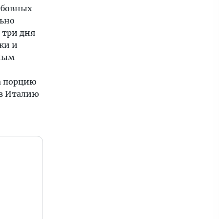
юбовных
льно
-три дня
ки и
илым
а порцию
 в Италию