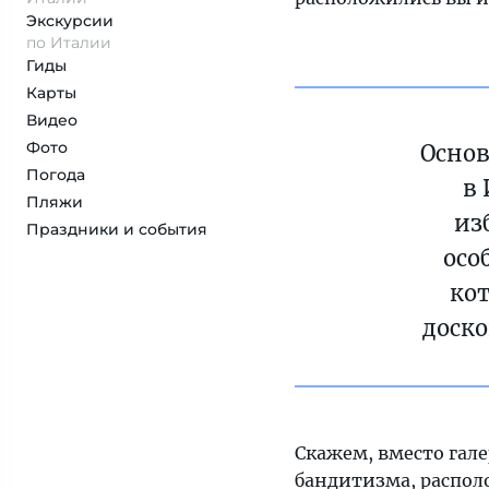
Экскурсии
по Италии
Гиды
Карты
Видео
Фото
Основ
Погода
в
Пляжи
из
Праздники и события
осо
кот
доск
Скажем, вместо гале
бандитизма, распол