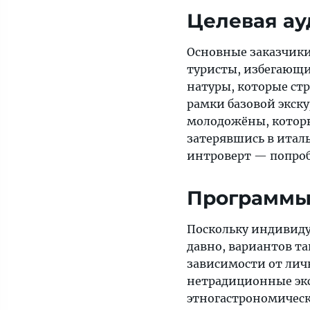
Целевая ау
Основные заказчик
туристы, избегающ
натуры, которые стр
рамки базовой экск
молодожёны, которы
затерявшись в итал
интроверт — попроб
Программы
Поскольку индивиду
давно, вариантов та
зависимости от лич
нетрадиционные экс
этногастрономическ