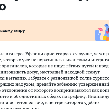
ю
 всему миру
рые в галерее Уффици ориентируются лучше, чем в 
е, которых уже не поразишь ватиканскими интрига
 оригиналов, которые не ищут лёгких путей и пре
анизовывать досуг, настоящей находкой станут
ы в Италию. Забудьте о разноязыкой толпе туристо
орящих над ухом, предайте забвению утверждённы
 отклонения от которого воспринимаются как поп
найте и об однотипных обедах по графику. Индивид
тивное путешествие, в центре которого удобно
 ваши стремления.