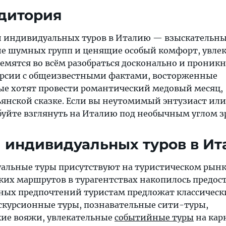
дитория
и индивидуальных туров в Италию — взыскательн
ие шумных групп и ценящие особый комфорт, увл
емятся во всём разобраться досконально и проникн
урсии с общеизвестными фактами, восторженные
е хотят провести романтический медовый месяц,
ьянской сказке. Если вы неутомимый энтузиаст и
уйте взглянуть на Италию под необычным углом з
 индивидуальных туров в И
альные туры присутствуют на туристическом рынк
ких маршрутов в турагентствах накопилось предост
ных предпочтений туристам предложат классическ
курсионные туры, познавательные сити-туры,
ие вояжи, увлекательные
событийные туры
на кар