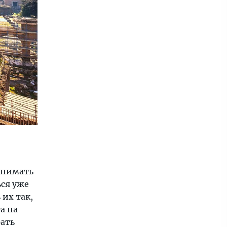
инимать
ься уже
их так,
а на
рать