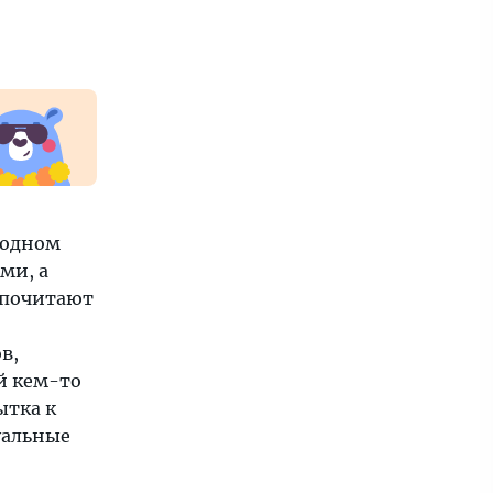
родном
ми, а
дпочитают
в,
й кем-то
ытка к
уальные